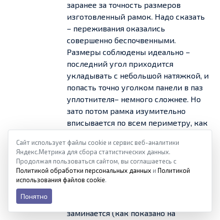
заранее за точность размеров
изготовленный рамок. Надо сказать
– переживания оказались
совершенно беспочвенными.
Размеры соблюдены идеально –
последний угол приходится
укладывать с небольшой натяжкой, и
попасть точно уголком панели в паз
уплотнителя– немного сложнее. Но
зато потом рамка изумительно
вписывается по всем периметру, как
влитая.
Сайт использует файлы cookie и сервис веб-аналитики
Качество на высоте, рекомендую!
Яндекс.Метрика для сбора статистических данных.
Продолжая пользоваться сайтом, вы соглашаетесь с
Юбка заправляется по очередной
Политикой обработки персональных данных
и
Политикой
стороне.
использования файлов cookie
.
В тем местах, где она, бывает,
Понятно
несколько «сопротивляется»,
заминается (как показано на