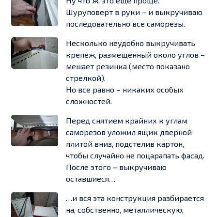
Ну что ж, это еще проще.
Шуруповерт в руки – и выкручиваю
последовательно все саморезы.
Несколько неудобно выкручивать
крепеж, размещенный около углов –
мешает резинка (место показано
стрелкой).
Но все равно – никаких особых
сложностей.
Перед снятием крайних к углам
саморезов уложил ящик дверной
плитой вниз, подстелив картон,
чтобы случайно не поцарапать фасад.
После этого – выкручиваю
оставшиеся…
…и вся эта конструкция разбирается
на, собственно, металлическую,