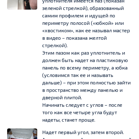
уплотнителя имеется паз (показан
зеленой стрелкой), образованный
самим профилем и идущей по
периметру полосой («юбкой» или
«хвостиком», как ее называл мастер
в видео – показана желтой
стрелкой).
Этим пазом как раз уплотнитель и
должен быть надет на пластиковую
панель по всему периметру, а юбка
(условимся так ее и называть
дальше) – при этом полностью зайти
в пространство между панелью и
дверной плитой.
Начинать следует с углов – после
того как все четыре угла будут
надеты, станет проще.
Надет первый угол, затем второй.