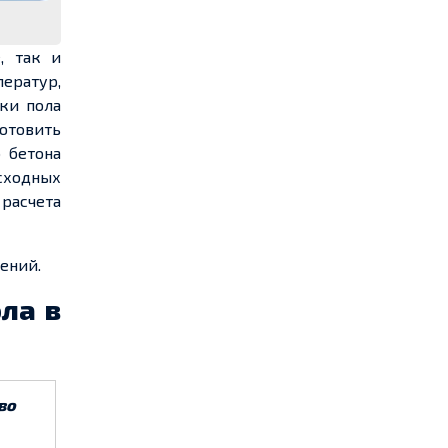
, так и
ератур,
ки пола
готовить
о бетона
сходных
расчета
ений.
ла в
во