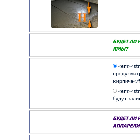
БУДЕТ ЛИ 
ЯМЫ?
<em><stro
предусматр
кирпича</f
<em><stro
будут зали
БУДЕТ ЛИ 
АППАРЕЛИ