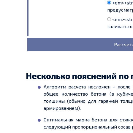
<em><stro
предусматр
<em><stro
заливаться
Несколько пояснений по
Алгоритм расчета несложен – после
общее количество бетона (в кубич
толщины (обычно для гаражей толщи
армированием).
Оптимальная марка бетона для стяжк
следующий пропорциональный сосав р