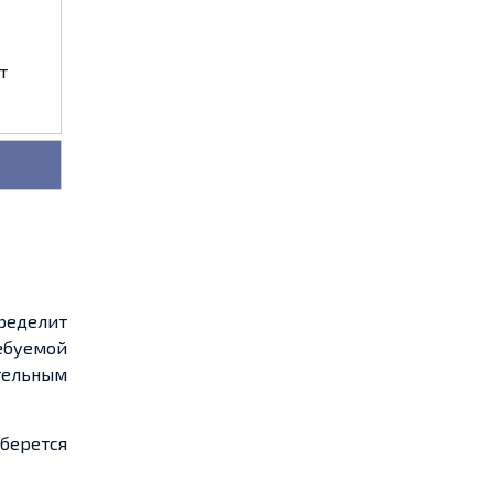
т
ределит
ебуемой
тельным
берется