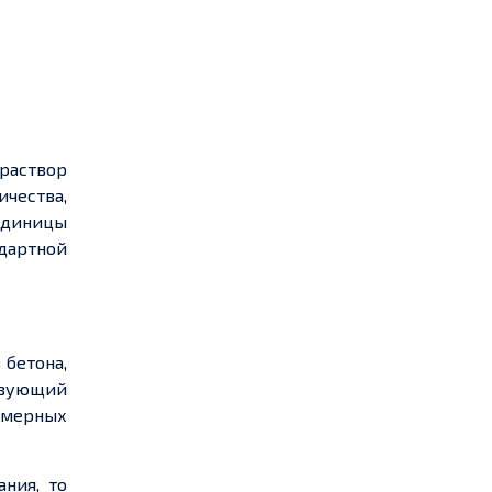
раствор
чества,
единицы
дартной
 бетона,
твующий
азмерных
ания, то