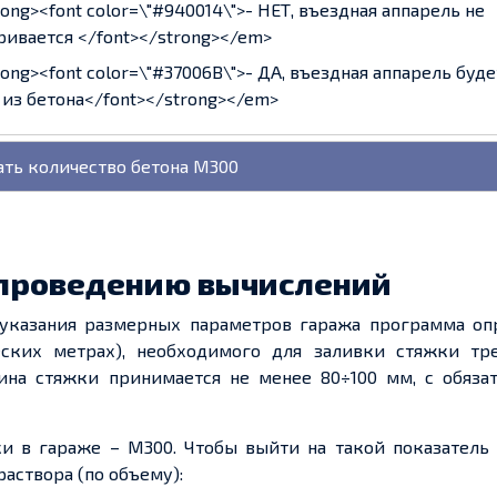
ng><font color=\"#940014\">- НЕТ, въездная аппарель не
ивается </font></strong></em>
ng><font color=\"#37006B\">- ДА, въездная аппарель буде
 из бетона</font></strong></em>
 проведению вычислений
 указания размерных параметров гаража программа оп
еских метрах), необходимого для заливки стяжки тр
на стяжки принимается не менее 80÷100 мм, с обяза
и в гараже – М300. Чтобы выйти на такой показатель 
аствора (по объему):