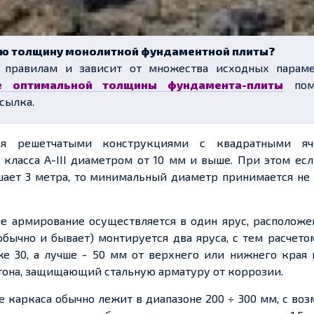
ую толщину монолитной фундаментной плиты?
 правилам и зависит от множества исходных параме
е оптимальной толщины фундамента-плиты
пом
сылка.
ся решетчатыми конструкциями с квадратными яч
класса A-III диаметром от 10 мм и выше. При этом ес
ает 3 метра, то минимальный диаметр принимается не 
е армирование осуществляется в один ярус, расположе
обычно и бывает) монтируется два яруса, с тем расчето
е 30, а лучше - 50 мм от верхнего или нижнего края 
тона, защищающий стальную арматуру от коррозии.
е каркаса обычно лежит в диапазоне 200 ÷ 300 мм, с в