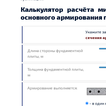
Калькулятор расчёта м
основного армирования 
Укажите з
сечения а
Длина стороны фундаментной
плиты, м
Толщина фундаментной плиты,
м
Армирование выполняется:
- в один 