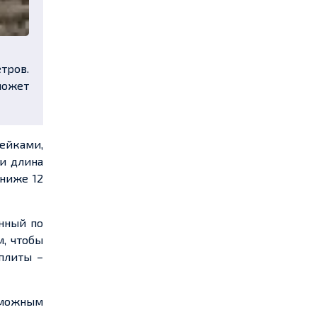
тров.
ожет
ейками,
ли длина
ниже 12
нный по
м, чтобы
плиты –
озможным