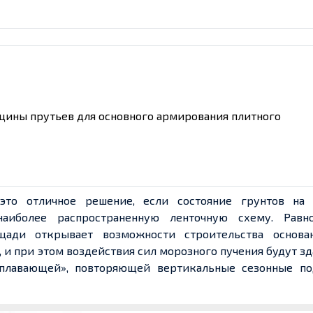
щины прутьев для основного армирования плитного
то отличное решение, если состояние грунтов на 
наиболее распространенную ленточную схему. Равн
щади открывает возможности строительства основа
 и при этом воздействия сил морозного пучения будут з
«плавающей», повторяющей вертикальные сезонные п