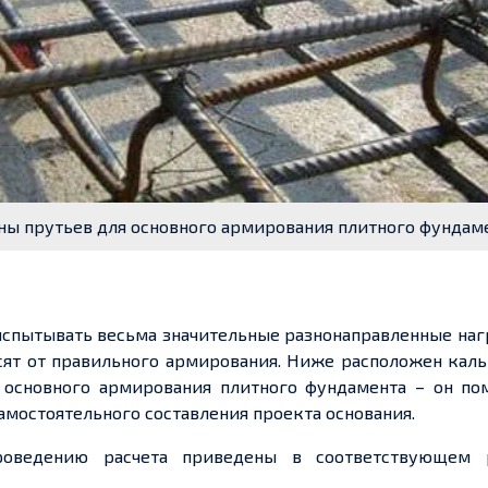
ны прутьев для основного армирования плитного фундам
 испытывать весьма значительные разнонаправленные наг
сят от правильного армирования. Ниже расположен кал
 основного армирования плитного фундамента – он по
амостоятельного составления проекта основания.
роведению расчета приведены в соответствующем 