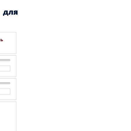
 для
дь