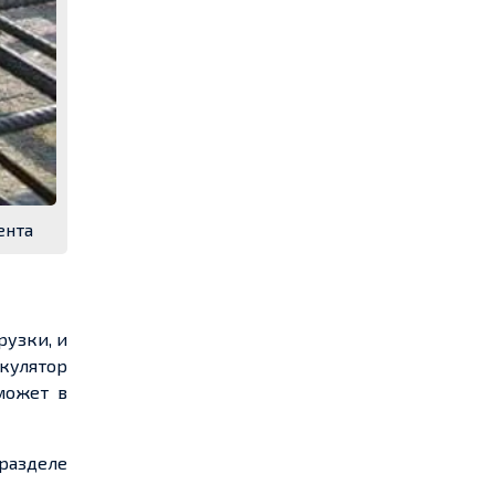
ента
рузки, и
ькулятор
может в
разделе