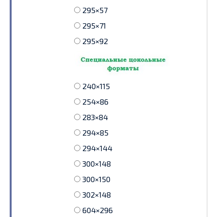
295×57
295×71
295×92
240×115
254×86
283×84
294×85
294×144
300×148
300×150
302×148
604×296