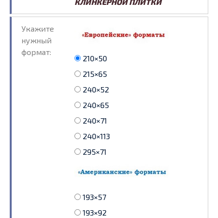
КЛИНКЕРНОЙ ПЛИТКИ
Укажите
нужный
формат:
210×50
215×65
240×52
240×65
240×71
240×113
295×71
193×57
193×92