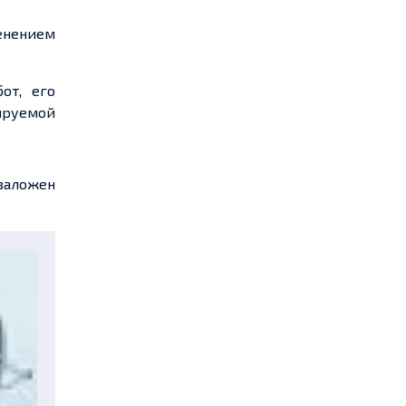
менением
от, его
ируемой
заложен