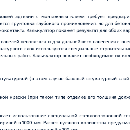
орошей адгезии с монтажным клеем требует предвари
ется грунтовка глубокого проникновения, но для бетон
ноконтакт». Калькулятор покажет результат для обоих ва
панелей пеноплэкса и для дальнейшего нанесения с вн
катурного слоя используются специальные строительны
ельных работ. Калькулятор покажет необходимое их ко
тукатуркой (в этом случае базовый штукатурный слой
дной краски (при таком типе отделке его толщина дол
гает использование специальной стекловолоконной сет
шириной в 1000 мм. Расчет нужного количества предусм
сетки нахлеста шириной в 100 мм.