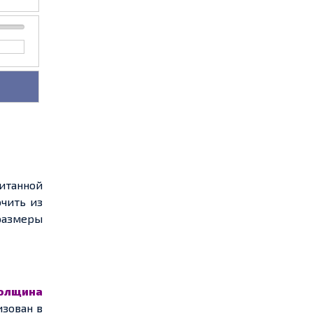
читанной
чить из
 размеры
олщина
изован в