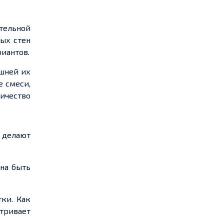
тельной
ных стен
риантов.
ешней их
е смеси,
личество
 делают
жна быть
ки. Как
атривает