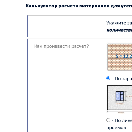
Калькулятор расчета материалов для уте
Укажите з
количеств
Как произвести расчет?
- По зар
- По лин
проемов