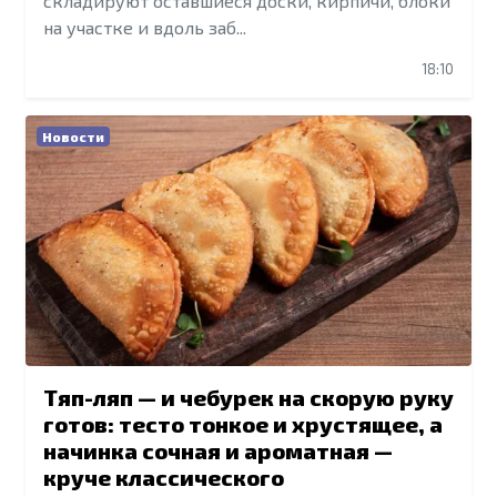
складируют оставшиеся доски, кирпичи, блоки
на участке и вдоль заб...
18:10
Новости
Тяп-ляп — и чебурек на скорую руку
готов: тесто тонкое и хрустящее, а
начинка сочная и ароматная —
круче классического