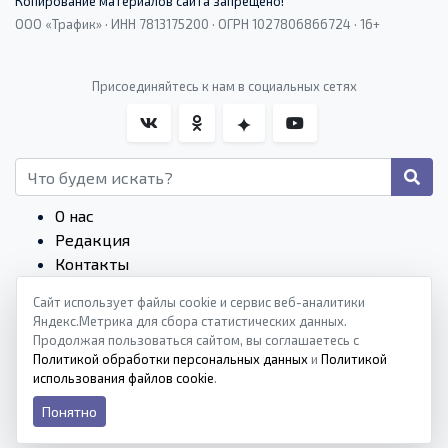
Копирование материалов сайта запрещено!
ООО «Трафик» · ИНН 7813175200 · ОГРН 1027806866724 · 16+
Присоединяйтесь к нам в социальных сетях
О нас
Редакция
Контакты
Редакционные стандарты
Сайт использует файлы cookie и сервис веб-аналитики
Пользовательское соглашение
Яндекс.Метрика для сбора статистических данных.
Монетизация сайтов
Продолжая пользоваться сайтом, вы соглашаетесь с
Политика конфиденциальности
Политикой обработки персональных данных
и
Политикой
использования файлов cookie
.
Политика cookies
Понятно