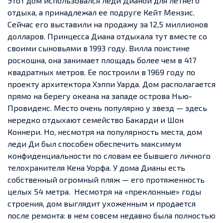
Этот дом использовался леди Дианой для летнего
отдыха, а принадлежал ее подруге Кейт Мензис.
Сейчас его выставили на продажу за 12,5 миллионов
долларов. Принцесса Диана отдыхала тут вместе со
своими сыновьями в 1993 году.
Вилла поистине
роскошна, она занимает площадь более чем в 417
квадратных метров. Ее построили в 1969 году по
проекту архитектора Хэппи Уарда.
Дом располагается
прямо на берегу океана на западе острова Нью-
Провиденс. Место очень популярно у звезд — здесь
нередко отдыхают семейство Бакарди и Шон
Коннери. Но, несмотря на популярность места, дом
леди Ди был способен обеспечить максимум
конфиденциальности по словам ее бывшего личного
телохранителя Кена Уорфа. У дома Дианы есть
собственный огромный пляж — его протяженность
целых 54 метра.
Несмотря на «преклонные» годы
строения, дом выглядит ухоженным и продается
после ремонта: в нем совсем недавно была полностью