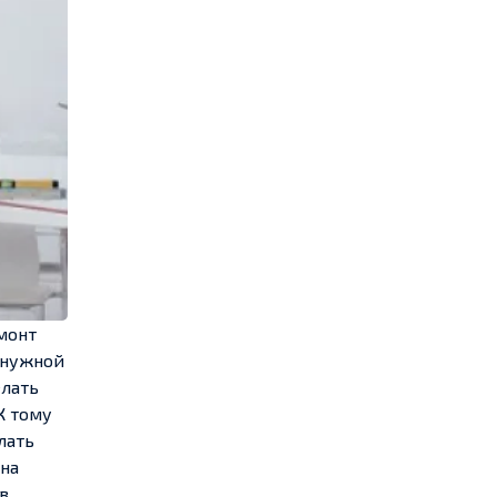
монт
 нужной
елать
К тому
лать
 на
в,