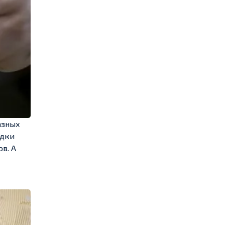
азных
идки
в. А