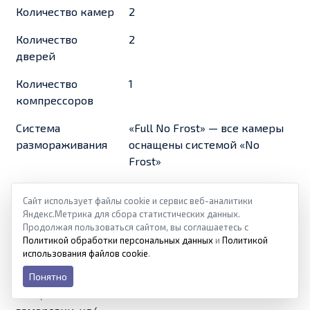
Количество камер
2
Количество
2
дверей
Количество
1
компрессоров
Система
«Full No Frost» — все камеры
размораживания
оснащены системой «No
Frost»
Наличие зоны
нет
Сайт использует файлы cookie и сервис веб-аналитики
свежести
Яндекс.Метрика для сбора статистических данных.
Продолжая пользоваться сайтом, вы соглашаетесь с
Автоматическое
12
Политикой обработки персональных данных
и
Политикой
сохранение
использования файлов cookie
.
холода, ч
Понятно
Мощность
4