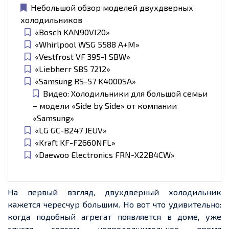
Небольшой обзор моделей двухдверных
холодильников
«Bosch KAN90VI20»
«Whirlpool WSG 5588 A+M»
«Vestfrost VF 395-1 SBW»
«Liebherr SBS 7212»
«Samsung RS-57 K4000SA»
Видео: Холодильники для большой семьи
– модели «Side by Side» от компании
«Samsung»
«LG GC-B247 JEUV»
«Kraft KF-F2660NFL»
«Daewoo Electronics FRN-X22B4CW»
На первый взгляд, двухдверный холодильник
кажется чересчур большим. Но вот что удивительно:
когда подобный агрегат появляется в доме, уже
спустя совсем непродолжительное время