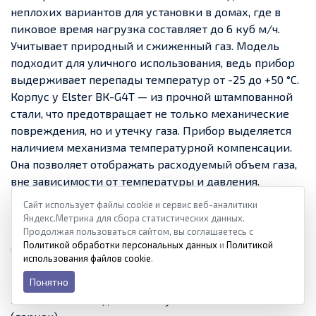
неплохих вариантов для установки в домах, где в
пиковое время нагрузка составляет до 6 куб м/ч.
Учитывает природный и сжиженный газ. Модель
подходит для уличного использования, ведь прибор
выдерживает перепады температур от -25 до +50 °C.
Корпус у Elster ВК-G4Т — из прочной штампованной
стали, что предотвращает не только механические
повреждения, но и утечку газа. Прибор выделяется
наличием механизма температурной компенсации.
Она позволяет отображать расходуемый объем газа,
вне зависимости от температуры и давления.
Выпускается аппарат в двух вариантах: разница
Сайт использует файлы cookie и сервис веб-аналитики
между ними заключается в направлении потока. Есть
Яндекс.Метрика для сбора статистических данных.
возможность подключения к магистральным трубам
Продолжая пользоваться сайтом, вы соглашаетесь с
Политикой обработки персональных данных
и
Политикой
(выбирать нужно между накидными гайками 3/4″
использования файлов cookie
.
или 1/4″). Для осуществления дистанционной
передачи показаний у модели имеется
Понятно
низкочастотный датчик импульсов типа IN-Z61