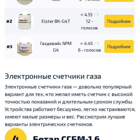
⭐ 4.55
/ 5
#2
Elster ВК-G4Т
12 -
Подробнее
голосов
Газдевайс NPM
⭐ 4.45
/ 5
#3
Подробнее
G4
6 - голосов
Электронные счетчики газа
Электронные счетчики газа — довольно популярный
вариант для тех, кто желал иметь счетчик с высокой
точностью показаний и длительным сроком службы.
Устройства работают бесшумно, легко настраиваются,
имеют малые размеры и вес. Рассмотрим лучшие
варианты электрических счетчиков.
4
Бетар СГБМ-1,6