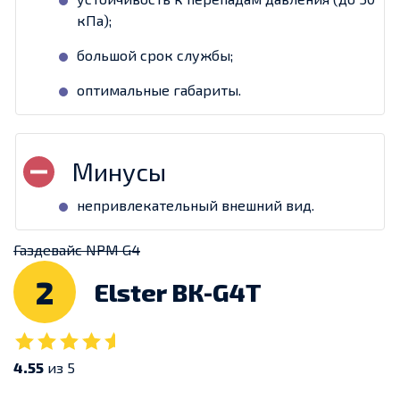
кПа);
большой срок службы;
оптимальные габариты.
непривлекательный внешний вид.
Газдевайс NPM G4
2
Elster ВК-G4Т
4.55
из 5