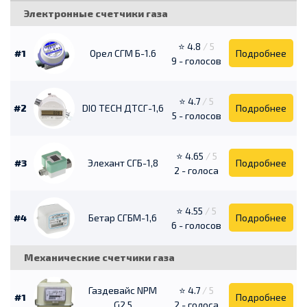
Электронные счетчики газа
⭐ 4.8
/ 5
#1
Орел СГМ Б-1.6
Подробнее
9 - голосов
⭐ 4.7
/ 5
#2
DIO TECH ДТСГ-1,6
Подробнее
5 - голосов
⭐ 4.65
/ 5
#3
Элехант СГБ-1,8
Подробнее
2 - голоса
⭐ 4.55
/ 5
#4
Бетар СГБМ-1,6
Подробнее
6 - голосов
Механические счетчики газа
Газдевайс NPM
⭐ 4.7
/ 5
#1
Подробнее
G2,5
2 - голоса