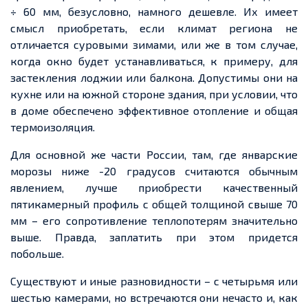
÷ 60 мм, безусловно, намного дешевле. Их имеет
смы
сл пр
иобретать, если климат региона не
отличается суровыми зимами, или же в том случае,
когда
окно
будет устанавливаться, к примеру, для
застекления лоджии или балкона. Допустимы они на
кухне или на южной стороне здания, при условии, что
в доме обеспечено эффективное отопление и общая
термоизоляция.
Для основной же части России, там, где январские
морозы ниже -20 градусов считаются обычным
явлением, лучше приобрести качественный
пятикамерный
профиль с общей толщиной свыше 70
мм – его сопротивление теплопотерям значительно
выше. Правда, заплатить при этом
придется
побольше.
Существуют и иные разновидности – с четырьмя или
шестью камерами, но встречаются они нечасто и, как