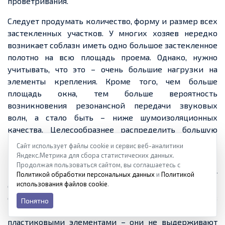
проветривания.
Следует продумать количество, форму и размер всех
застекленных
участков. У многих
хозяев
нередко
возникает соблазн иметь одно большое
застекленное
полотно на всю площадь
проема
. Однако, нужно
учитывать, что
это – очень большие нагрузки
на
элементы крепления. Кроме того, чем больше
площадь окна, тем больше вероятность
возникновения резонансной передачи звуковых
волн, а стало быть – ниже
шумоизоляционных
качества. Целесообразнее распределить большую
площадь на несколько участков,
разделенных
Сайт использует файлы cookie и сервис веб-аналитики
импостами.
Яндекс.Метрика для сбора статистических данных.
Продолжая пользоваться сайтом, вы соглашаетесь с
Правильная и лёгкая работа окна напрямую зависит
Политикой обработки персональных данных
и
Политикой
использования файлов cookie
.
от качества используемой в
нем
фурнитуры, и вопрос
ее
выбора имеет первостепенное значение. Ни в
Понятно
коем случае не стоит приобретать изделия с
пластиковыми элементами – они не выдерживают