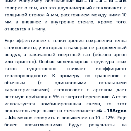
ними. Например, обозначение
«4
i –
10 –
4 – 10
– 4
i»
говорит о том, что это двухкамерный стеклопакет, с
толщиной
стекол
4 мм, расстоянием между ними 10
мм, а внешнее и внутренне стекло, кроме того,
относятся к i
-
типу
.
Еще
эффективнее с точки зрения сохранения тепла
стеклопакеты, у которых в камерах не
разряженный
воздух
, а закачанный инертный газ (обычно аргон
или криптон). Особая молекулярная структура этих
газов существенно снижает коэффициен
т
т
еплопроводности. К примеру, по сравнению с
обычным (с одинаковыми остальными
характеристиками), стеклопакет с аргоном
дает
весомую прибавку в 5% к энергосбережению. А если
используется комбинированная схема, то этот
показатель
еще
выше: на стеклопакете
«4
–
16
Argon
– 4
i»
можно говорить о повышении на 10 ÷ 12%.
Еще
более впечатляющими будут результаты на