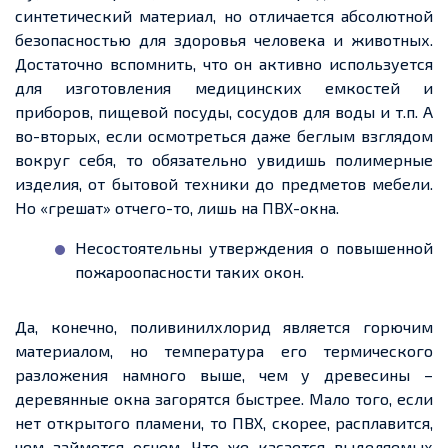
синтетический материал, но отличается абсолютной
безопасностью для здоровья человека и животных.
Достаточно вспомнить, что он активно используется
для изготовления медицинских
емкостей
и
приборов, пищевой посуды, сосудов для воды и
т.п
. А
во-вторых, если осмотреться даже беглым взглядом
вокруг себя, то обязательно увидишь полимерные
изделия, от бытовой техники до предметов мебели.
Но «грешат» отчего-то, лишь на ПВХ-окна.
Несостоятельны утверждения о повышенной
пожароопасности таких окон.
Да, конечно, поливинилхлорид является горючим
материалом, но температура его термического
разложения намного выше, чем у древесины –
деревянные окна загорятся быстрее. Мало того, если
нет открытого пламени, то ПВХ, скорее, расплавится,
чем
займется
огнем
. Что же касается
выделяемых