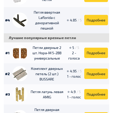
Петля ввертная
Laflorida с
#4
⭐ 4.85
/ 5
Подробнее
декоративной
пешкой
Лучшие популярные врезные петли
Петли дверные 2
⭐ 5
/ 5
#1
шт. Нора-М 5-2ВВ
2 -
Подробнее
универсальные
голоса
Комплект дверных
⭐ 4.95
/ 5
#2
петель (2 шт.)
Подробнее
1 - голос
BUSSARE
Петля латунь левая
⭐ 4.9
/ 5
#3
Подробнее
AMIG
1 - голос
Петля дверная