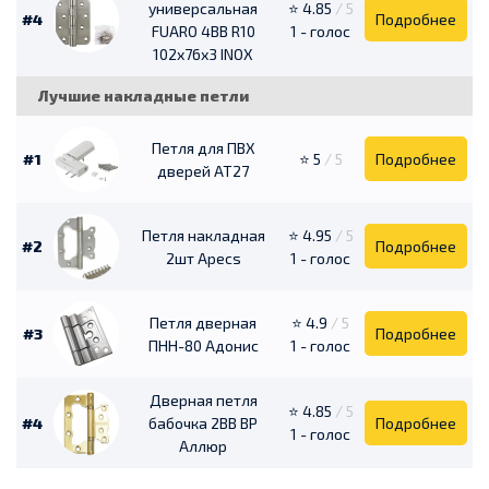
универсальная
⭐ 4.85
/ 5
#4
Подробнее
FUARO 4BB R10
1 - голос
102х76х3 INOX
Лучшие накладные петли
Петля для ПВХ
#1
⭐ 5
/ 5
Подробнее
дверей АТ27
Петля накладная
⭐ 4.95
/ 5
#2
Подробнее
2шт Apecs
1 - голос
Петля дверная
⭐ 4.9
/ 5
#3
Подробнее
ПНН-80 Адонис
1 - голос
Дверная петля
⭐ 4.85
/ 5
#4
бабочка 2BB BP
Подробнее
1 - голос
Аллюр