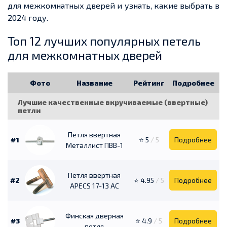
для межкомнатных дверей и узнать, какие выбрать в
2024 году.
Топ 12 лучших популярных петель
для межкомнатных дверей
Фото
Название
Рейтинг
Подробнее
Лучшие качественные вкручиваемые (ввертные)
петли
Петля ввертная
#1
⭐ 5
/ 5
Подробнее
Металлист ПВВ-1
Петля ввертная
#2
⭐ 4.95
/ 5
Подробнее
APECS 17-13 AC
Финская дверная
#3
⭐ 4.9
/ 5
Подробнее
петля