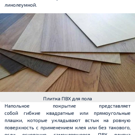
линолеумной.
Плитка ПВХ для пола
Напольное покрытие представляет
собой
гибкие
квадратные или
прямоугольные
плашки, которые укладывают встык на ровн
ую
поверхность с применением
клея или без такового
,
если основание самоклеящееся
.
ПВХ плитка