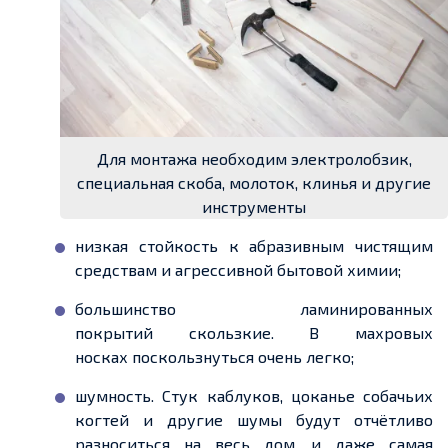
Для монтажа необходим электролобзик,
специальная скоба, молоток, клинья и другие
инструменты
низкая стойкость к абразивным чистящим
средствам и агрессивной бытовой химии
;
большинство ламиниро
ванны
х
покрытий
скользкие. В махровых
носках
поскользнуться очень легко;
шумность.
Стук каблуков, цоканье собачьих
когтей
и другие шумы будут отчётливо
разноситься на весь дом, и
даже самая