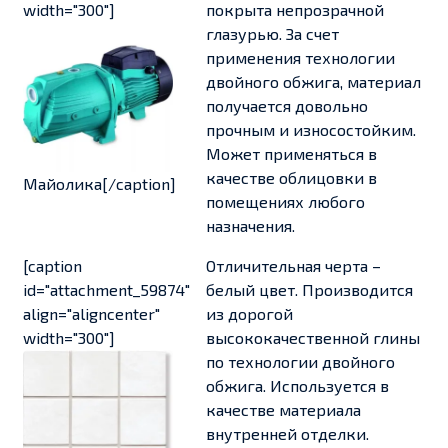
width="300"]
покрыта непрозрачной
глазурью. За счет
применения технологии
двойного обжига, материал
получается довольно
прочным и износостойким.
Может применяться в
качестве облицовки в
Майолика[/caption]
помещениях любого
назначения.
[caption
Отличительная черта –
id="attachment_59874"
белый цвет. Производится
align="aligncenter"
из дорогой
width="300"]
высококачественной глины
по технологии двойного
обжига. Используется в
качестве материала
внутренней отделки.