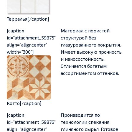
Терралья[/caption]
[caption
Материал с пористой
id="attachment_59875"
структурой без
align="aligncenter"
глазурованного покрытия.
width="300"]
Имеет высокую прочность
и износостойкость.
Отличается богатым
ассортиментом оттенков.
Котто[/caption]
[caption
Производится по
id="attachment_59876"
технологии спекания
align="aligncenter"
глиняного сырья. Готовое