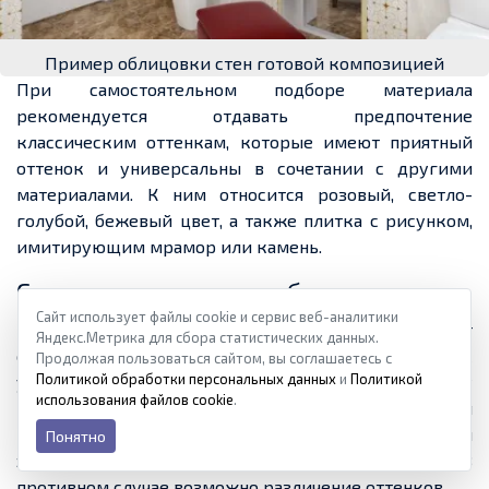
Пример облицовки стен готовой композицией
При самостоятельном подборе материала
рекомендуется отдавать предпочтение
классическим оттенкам, которые имеют приятный
оттенок и универсальны в сочетании с другими
материалами. К ним относится розовый, светло-
голубой, бежевый цвет, а также плитка с рисунком,
имитирующим мрамор или камень.
Сколько плитки потребуется
Сайт использует файлы cookie и сервис веб-аналитики
Кафель – материал не дешевый, поэтому следует
Яндекс.Метрика для сбора статистических данных.
определиться сразу с его количеством. При расчетах
Продолжая пользоваться сайтом, вы соглашаетесь с
Политикой обработки персональных данных
и
Политикой
учитывают несколько нюансов. Приобретать плитку
использования файлов cookie
.
рекомендуется с небольшим запасом, учитывая
вероятность образования брака при подрезке. При
Понятно
этом материал должен быть из одной партии. В
противном случае возможно различение оттенков.