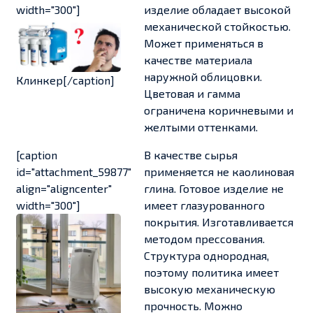
width="300"]
изделие обладает высокой
механической стойкостью.
Может применяться в
качестве материала
наружной облицовки.
Клинкер[/caption]
Цветовая и гамма
ограничена коричневыми и
желтыми оттенками.
[caption
В качестве сырья
id="attachment_59877"
применяется не каолиновая
align="aligncenter"
глина. Готовое изделие не
width="300"]
имеет глазурованного
покрытия. Изготавливается
методом прессования.
Структура однородная,
поэтому политика имеет
высокую механическую
прочность. Можно