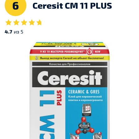
6
Ceresit CM 11 PLUS
4.7
из 5