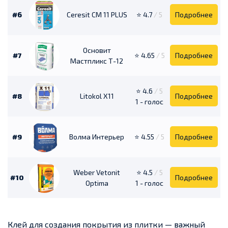
#6
Ceresit CM 11 PLUS
⭐ 4.7
/ 5
Подробнее
Основит
#7
⭐ 4.65
/ 5
Подробнее
Мастпликс Т-12
⭐ 4.6
/ 5
#8
Litokol X11
Подробнее
1 - голос
#9
Волма Интерьер
⭐ 4.55
/ 5
Подробнее
Weber Vetonit
⭐ 4.5
/ 5
#10
Подробнее
Optima
1 - голос
Клей для создания покрытия из плитки — важный