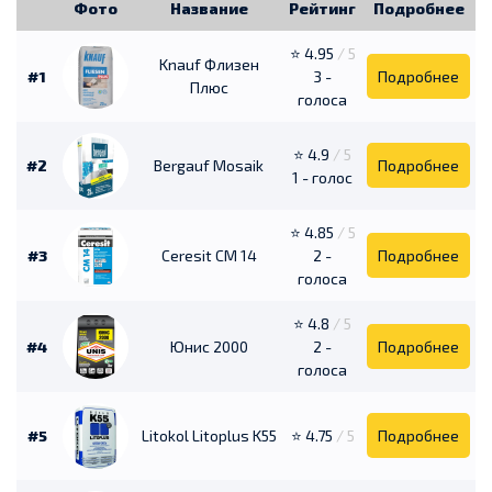
Фото
Название
Рейтинг
Подробнее
⭐ 4.95
/ 5
Knauf Флизен
#1
3 -
Подробнее
Плюс
голоса
⭐ 4.9
/ 5
#2
Bergauf Mosaik
Подробнее
1 - голос
⭐ 4.85
/ 5
#3
Ceresit CM 14
2 -
Подробнее
голоса
⭐ 4.8
/ 5
#4
Юнис 2000
2 -
Подробнее
голоса
#5
Litokol Litoplus K55
⭐ 4.75
/ 5
Подробнее