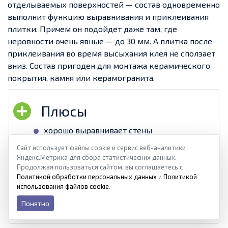
отделываемых поверхностей — состав одновременно
выполнит функцию выравнивания и приклеивания
плитки. Причем он подойдет даже там, где
неровности очень явные — до 30 мм. А плитка после
приклеивания во время высыхания клея не сползает
вниз. Состав пригоден для монтажа керамического
покрытия, камня или керамогранита.
хорошо выравнивает стены
Сайт использует файлы cookie и сервис веб-аналитики
отличная адгезия
Яндекс.Метрика для сбора статистических данных.
Продолжая пользоваться сайтом, вы соглашаетесь с
плитка не сползает вниз
Политикой обработки персональных данных
и
Политикой
использования файлов cookie
.
невысокая стоимость
Понятно
универсальный состав