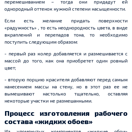
перемешиванием – тогда они придадут ей
однородный оттенок нужной степени насыщенности.
Если есть желание придать поверхности
«радужность
»
,
то есть неоднородность цвета, в виде
вкраплений и перепадов тона, то
необходимо
поступить
следующим
образом:
- первый раз колер добавляется и размешивается с
массой до того, как она
приобретет
один ровный
цвет;
- вторую порцию красителя добавляют перед самым
нанесением массы на стену, но в этот раз
ее
не
вымешивают настолько тщательно, оставляя
некоторые участки не размешанными.
Процесс изготовления рабочего
состава «жидких
обоев
»
Из упомянутых компонентов «жидкие обои»