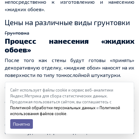
непосредственно к изготовлению и нанесению
«жидких обоев».
Цены на различные виды грунтовки
Грунтовка
Процесс нанесения «жидких
обоев»
После того как
стены будут готовы «
принять
»
декоративную отделку, «жидкие обои» наносят на их
поверхности по типу тонкослойной штукатурки.
Однако, здесь необходимо предусмотреть
еще
один
Сайт использует файлы cookie и сервис веб-аналитики
нюанс, чтобы работа прошла успешно.
Суть — вот
в
Яндекс.Метрика для сбора статистических данных.
чем
Продолжая пользоваться сайтом, вы соглашаетесь с
. Если заранее готовится сразу большое
Политикой обработки персональных данных
и
Политикой
количество смеси в несколько замесов, и в каждый
использования файлов cookie
.
замес добавляется одинаковый краситель, казалось
Понятно
бы – в одном и том же количестве, то
все
равно очень
сложно будет выдержать один цветовой тон. Очень