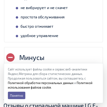
не вибрирует и не скачет
простота обслуживания
быстро отжимает
удобное управление
Сайт использует файлы cookie и сервис веб-аналитики
неполная инструкция
Яндекс.Метрика для сбора статистических данных.
Продолжая пользоваться сайтом, вы соглашаетесь с
Цены на стиральную машину LG F-
Политикой обработки персональных данных
и
Политикой
использования файлов cookie
.
1496AD3
Понятно
LG F-1496AD3
Отзывы о стиральной машине LG F-