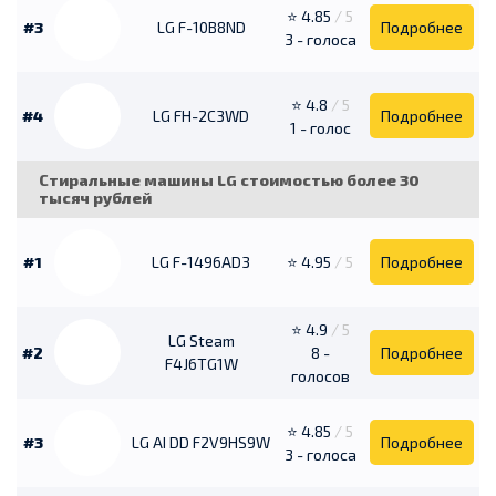
⭐ 4.85
/ 5
#3
LG F-10B8ND
Подробнее
3 - голоса
⭐ 4.8
/ 5
#4
LG FH-2C3WD
Подробнее
1 - голос
Стиральные машины LG стоимостью более 30
тысяч рублей
#1
LG F-1496AD3
⭐ 4.95
/ 5
Подробнее
⭐ 4.9
/ 5
LG Steam
#2
8 -
Подробнее
F4J6TG1W
голосов
⭐ 4.85
/ 5
#3
LG AI DD F2V9HS9W
Подробнее
3 - голоса