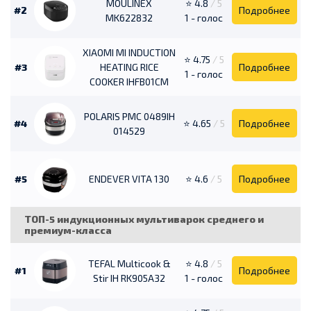
MOULINEX
⭐ 4.8
/ 5
#2
Подробнее
MK622832
1 - голос
XIAOMI MI INDUCTION
⭐ 4.75
/ 5
#3
HEATING RICE
Подробнее
1 - голос
COOKER IHFB01CM
POLARIS PMC 0489IH
#4
⭐ 4.65
/ 5
Подробнее
014529
#5
ENDEVER VITA 130
⭐ 4.6
/ 5
Подробнее
ТОП-5 индукционных мультиварок среднего и
премиум-класса
TEFAL Multicook &
⭐ 4.8
/ 5
#1
Подробнее
Stir IH RK905A32
1 - голос