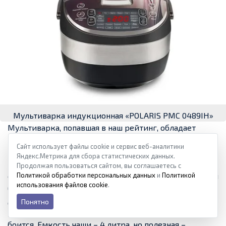
Мультиварка индукционная «POLARIS PMC 0489IH»
Мультиварка, попавшая в наш рейтинг, обладает
мощностью 1250 Вт. Она оснащена чашей
Сайт использует файлы cookie и сервис веб-аналитики
продуманной полусферической формы, максимально
Яндекс.Метрика для сбора статистических данных.
равномерно распределяющей тепло и, как пишут,
Продолжая пользоваться сайтом, вы соглашаетесь с
Политикой обработки персональных данных
и
Политикой
обладающей эффектом «русской печи» при томлении
использования файлов cookie
.
блюд. Шестислойное керамическое покрытие не
дает продуктам пригорать, а саму кастрюлю
Понятно
разрешено загружать в посудомойку – она этого не
боится. Емкость чаши – 4 литра, но полезная –