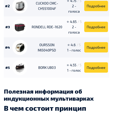
⭐ 4.75
/ 5
CUCKOO CMC-
#2
2 -
Подробнее
CHSS1004F
голоса
⭐ 4.65
/ 5
#3
RONDELL RDE-1620
2 -
Подробнее
голоса
OURSSON
⭐ 4.6
/ 5
#4
Подробнее
Mi5040PSD
1 - голос
⭐ 4.55
/ 5
#5
BORK U803
Подробнее
1 - голос
Полезная информация об
индукционных мультиварках
В чем состоит принцип