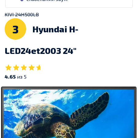
KIVI 24H500LB
3
Hyundai H-
LED24et2003 24″
4.65
из 5