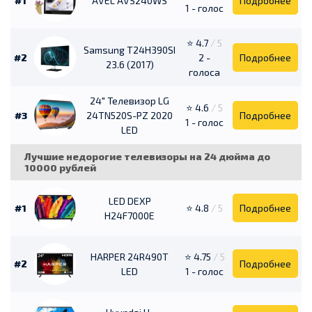
#1
AVEL AVS240WS
Подробнее
1 - голос
⭐ 4.7
/ 5
Samsung T24H390SI
#2
2 -
Подробнее
23.6 (2017)
голоса
24" Телевизор LG
⭐ 4.6
/ 5
#3
24TN520S-PZ 2020
Подробнее
1 - голос
LED
Лучшие недорогие телевизоры на 24 дюйма до
10000 рублей
LED DEXP
#1
⭐ 4.8
/ 5
Подробнее
H24F7000E
HARPER 24R490T
⭐ 4.75
/ 5
#2
Подробнее
LED
1 - голос