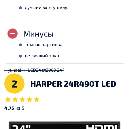
лучший за эту цену.
темная картинка;
не лучший звук.
Hyundai H-LED24et2003 24″
2
HARPER 24R490T LED
4.75
из 5