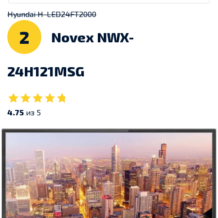
Hyundai H-LED24FT2000
2
Novex NWX-
24H121MSG
4.75
из 5