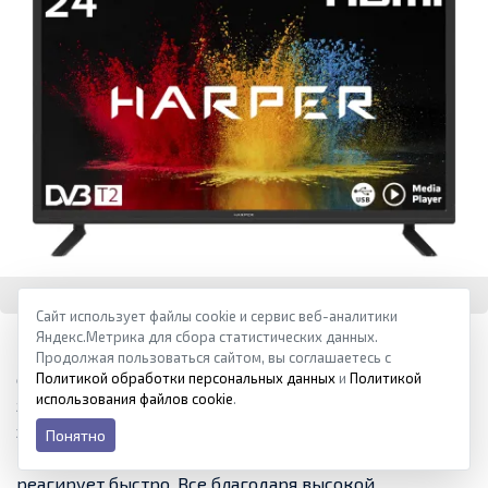
HARPER 24R490T LED
Сайт использует файлы cookie и сервис веб-аналитики
Бюджетный, но при этом надежный телевизор с
Яндекс.Метрика для сбора статистических данных.
повышенной контрастностью. Эта модель полностью
Продолжая пользоваться сайтом, вы соглашаетесь с
отрабатывает свою стоимость. Для данной диагонали
Политикой обработки персональных данных
и
Политикой
использования файлов cookie
.
здесь оптимальное разрешение. Круговая подсветка
экрана, что исключает появление засветов.
Понятно
Воспроизводит картинку плавно, на команды
реагирует быстро. Все благодаря высокой