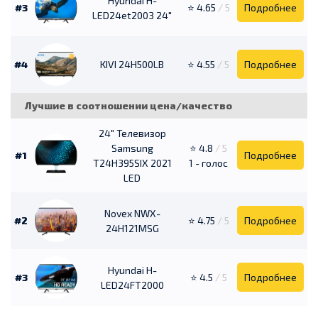
Hyundai H-
#3
⭐ 4.65
/ 5
Подробнее
LED24et2003 24″
#4
KIVI 24H500LB
⭐ 4.55
/ 5
Подробнее
Лучшие в соотношении цена/качество
24" Телевизор
Samsung
⭐ 4.8
/ 5
#1
Подробнее
T24H395SIX 2021
1 - голос
LED
Novex NWX-
#2
⭐ 4.75
/ 5
Подробнее
24H121MSG
Hyundai H-
#3
⭐ 4.5
/ 5
Подробнее
LED24FT2000