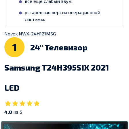
все еще слабый звук;
устаревшая версия операционной
системы.
Novex NWX-24H121MSG
1
24" Телевизор
Samsung T24H395SIX 2021
LED
4.8
из 5