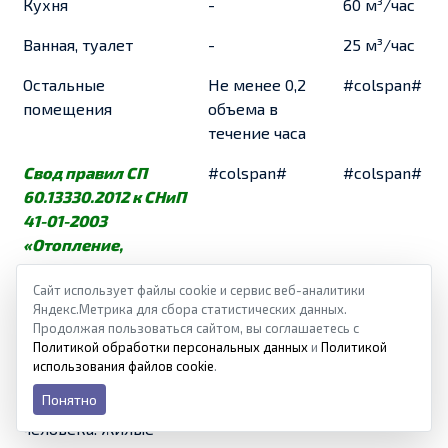
Кухня
-
60 м³/час
Ванная, туалет
-
25 м³/час
Остальные
Не менее 0,2
#colspan#
помещения
объема в
течение часа
Свод правил СП
#colspan#
#colspan#
60.13330.2012 к СНиП
41-01-2003
«Отопление,
вентиляция и
Сайт использует файлы cookie и сервис веб-аналитики
кондиционирование
Яндекс.Метрика для сбора статистических данных.
воздуха»
Продолжая пользоваться сайтом, вы соглашаетесь с
Политикой обработки персональных данных
и
Политикой
Минимальный
#colspan#
#colspan#
использования файлов cookie
.
расход наружного
Понятно
воздуха на одного
человека: жилые