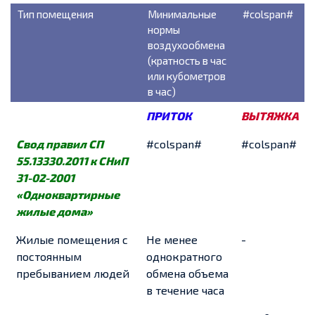
Тип помещения
Минимальные
#colspan#
нормы
воздухообмена
(кратность в час
или кубометров
в час)
ПРИТОК
ВЫТЯЖКА
Свод правил СП
#colspan#
#colspan#
55.13330.2011 к СНиП
31-02-2001
«Одноквартирные
жилые дома»
Жилые помещения с
Не менее
-
постоянным
однократного
пребыванием людей
обмена объема
в течение часа