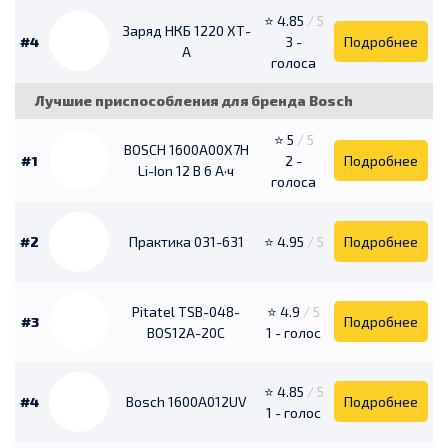
⭐ 4.85
/ 5
Заряд НКБ 1220 ХТ-
#4
3 -
Подробнее
А
голоса
Лучшие приспособления для бренда Bosch
⭐ 5
/ 5
BOSCH 1600A00X7H
#1
2 -
Подробнее
Li-Ion 12 В 6 А·ч
голоса
#2
Практика 031-631
⭐ 4.95
/ 5
Подробнее
Pitatel TSB-048-
⭐ 4.9
/ 5
#3
Подробнее
BOS12A-20C
1 - голос
⭐ 4.85
/ 5
#4
Bosch 1600A012UV
Подробнее
1 - голос