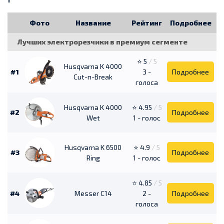
Фото
Название
Рейтинг
Подробнее
Лучших электрорезчики в премиум сегменте
⭐ 5
/ 5
Husqvarna K 4000
#1
3 -
Подробнее
Cut-n-Break
голоса
Husqvarna K 4000
⭐ 4.95
/ 5
#2
Подробнее
Wet
1 - голос
Husqvarna K 6500
⭐ 4.9
/ 5
#3
Подробнее
Ring
1 - голос
⭐ 4.85
/ 5
#4
Messer C14
2 -
Подробнее
голоса