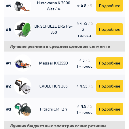
Husqvarna K 3000
#5
⭐ 4.8
/ 5
Подробнее
Wet-14
⭐ 4.75
/ 5
DR.SCHULZE DRS HS-
#6
2 -
Подробнее
350
голоса
Лучшие резчики в среднем ценовом сегменте
⭐ 5
/ 5
#1
Messer KX355D
Подробнее
1 - голос
#2
EVOLUTION 305
⭐ 4.95
/ 5
Подробнее
⭐ 4.9
/ 5
#3
Hitachi CM 12 Y
Подробнее
1 - голос
Лучших бюджетные электрические резчики