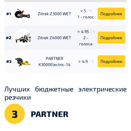
⭐ 5
/ 5
#1
Zitrek Z3000 WET
Подробнее
1 - голос
⭐ 4.95
/ 5
#2
Zitrek Z4000 WET
2 -
Подробнее
голоса
PARTNER
#3
⭐ 4.9
/ 5
Подробнее
K3000Electric-14
Лучших бюджетные электрические
резчики
3
PARTNER