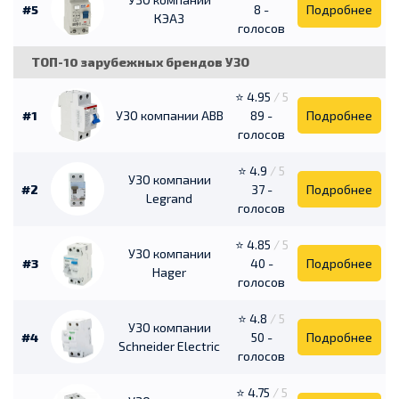
#5
8 -
Подробнее
КЭАЗ
голосов
ТОП-10 зарубежных брендов УЗО
⭐ 4.95
/ 5
#1
УЗО компании ABB
89 -
Подробнее
голосов
⭐ 4.9
/ 5
УЗО компании
#2
37 -
Подробнее
Legrand
голосов
⭐ 4.85
/ 5
УЗО компании
#3
40 -
Подробнее
Hager
голосов
⭐ 4.8
/ 5
УЗО компании
#4
50 -
Подробнее
Schneider Electric
голосов
⭐ 4.75
/ 5