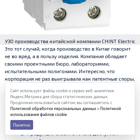
УЗО производства китайской компании CHINT Electric
Это тот случай, когда производство в Китае говорит
не во вред, а в пользу изделия. Компания обладает
своими проектными бюро, лабораториями,
испытательными полигонами. Интересно, что
корпорация не раз выигрывала как патентные споры,
так и крупные мировые тендеры у ведущих «акул» в
Сайт использует файлы cookie и сервис веб-аналитики
этой сфере бизнеса. Правда, в Россию, возможно,
Яндекс.Метрика для сбора статистических данных.
поступает не самая элитная продукция этого бренда.
Продолжая пользоваться сайтом, вы соглашаетесь с
Политикой обработки персональных данных
и
Политикой
использования файлов cookie
.
Понятно
Продукция славится очень доступной