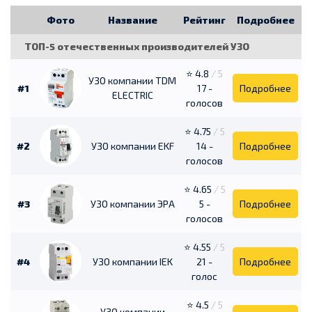
Фото
Название
Рейтинг
Подробнее
ТОП-5 отечественных производителей УЗО
⭐ 4.8
/ 5
УЗО компании TDM
#1
17 -
Подробнее
ELECTRIC
голосов
⭐ 4.75
/ 5
#2
УЗО компании EKF
14 -
Подробнее
голосов
⭐ 4.65
/ 5
#3
УЗО компании ЭРА
5 -
Подробнее
голосов
⭐ 4.55
/ 5
#4
УЗО компании IEK
21 -
Подробнее
голос
⭐ 4.5
/ 5
УЗО компании