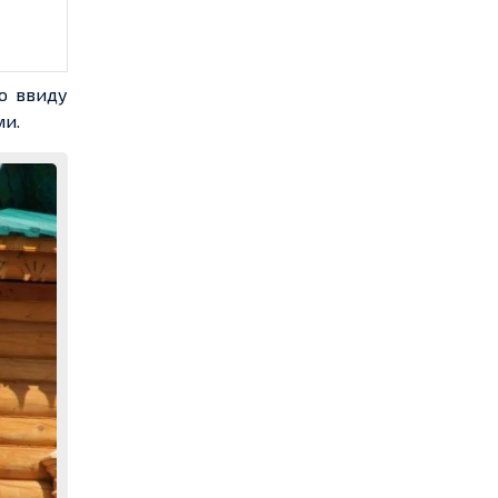
о ввиду
ми.