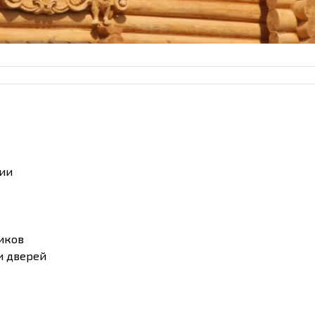
нии
иков
и дверей