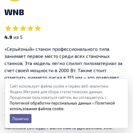
WNB
4.9
из 5
«Серьёзный» станок профессионального типа
занимает первое место среди всех станочных
станков. Эта модель легко спилит пиломатериал за
счет своей мощности в 2000 Вт. Также стоит
отметить диаметр диска в 315 мм – это позволяет
установить большой режущий диск. Но не только
Сайт использует файлы cookie и сервис веб-аналитики
дерево этот станок сможет распилить, но еще он
Яндекс.Метрика для сбора статистических данных.
Продолжая пользоваться сайтом, вы соглашаетесь с
сможет управиться с фанерой, ДСП и листовым
Политикой обработки персональных данных
и
Политикой
материалом. Для этого нужны соответствующие
использования файлов cookie
.
диски. Помимо всего прочего, в этой модели можно
Понятно
найти место для установки пылесборника, а также
пылесоса (он будет вытягивать древесные или