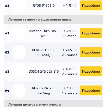
#3
RYOBI R18CS-0
⭐ 4.75
/ 5
Подробнее
Лучшие станочные дисковые пилы
Metabo TKHS 315 C
⭐ 4.9
/ 5
#1
Подробнее
WNB
1 - голос
BLACK+DECKER
⭐ 4.85
/ 5
#2
Подробнее
BES720-QS
2 - голоса
⭐ 4.75
/ 5
#3
BOSCH GTS 635-216
Подробнее
2 - голоса
RD-SS210-1200
⭐ 4.7
/ 5
#4
Подробнее
RedVerg
4 - голоса
Лучшие дисковые мини-пилы