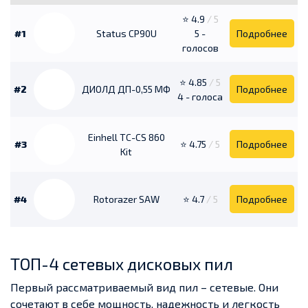
⭐ 4.9
/ 5
#1
Status CP90U
5 -
Подробнее
голосов
⭐ 4.85
/ 5
#2
ДИОЛД ДП-0,55 МФ
Подробнее
4 - голоса
Einhell TC-CS 860
#3
⭐ 4.75
/ 5
Подробнее
Kit
#4
Rotorazer SAW
⭐ 4.7
/ 5
Подробнее
ТОП-4 сетевых дисковых пил
Первый рассматриваемый вид пил – сетевые. Они
сочетают в себе мощность, надежность и легкость