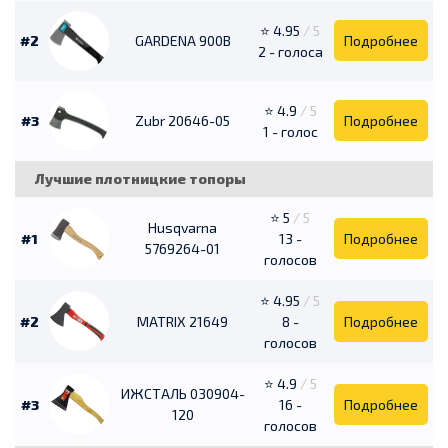
⭐ 4.95
/ 5
#2
GARDENA 900B
Подробнее
2 - голоса
⭐ 4.9
/ 5
#3
Zubr 20646-05
Подробнее
1 - голос
Лучшие плотницкие топоры
⭐ 5
/ 5
Husqvarna
#1
13 -
Подробнее
5769264-01
голосов
⭐ 4.95
/ 5
#2
MATRIX 21649
8 -
Подробнее
голосов
⭐ 4.9
/ 5
ИЖСТАЛЬ 030904-
#3
16 -
Подробнее
120
голосов