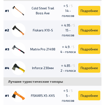
⭐ 5
/ 5
Cold Steel Trail
#1
14 -
Подробнее
Boss Axe
голосов
⭐ 4.95
/ 5
#2
Fiskars X10-S
15 -
Подробнее
голосов
⭐ 4.9
/ 5
#3
Matrix Pro 21498
Подробнее
4 - голоса
⭐ 4.85
/ 5
#4
Inforce 230мм
Подробнее
2 - голоса
Лучшие туристические топоры
⭐ 5
/ 5
#1
FISKARS X5-XXS
5 -
Подробнее
голосов