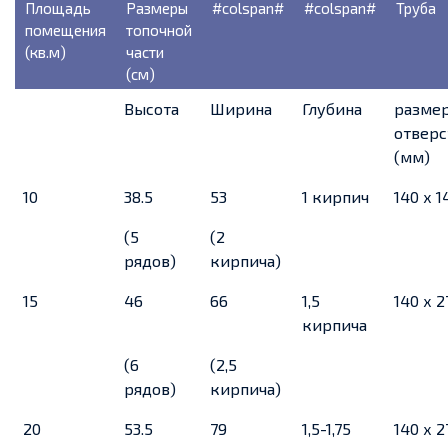
Площадь
Размеры
#colspan#
#colspan#
Труба
помещения
топочной
(кв.м)
части
(см)
Высота
Ширина
Глубина
разме
отверс
(мм)
10
38.5
53
1 кирпич
140 х 1
(5
(2
рядов)
кирпича)
15
46
66
1,5
140 х 2
кирпича
(6
(2,5
рядов)
кирпича)
20
53.5
79
1,5-1,75
140 х 2