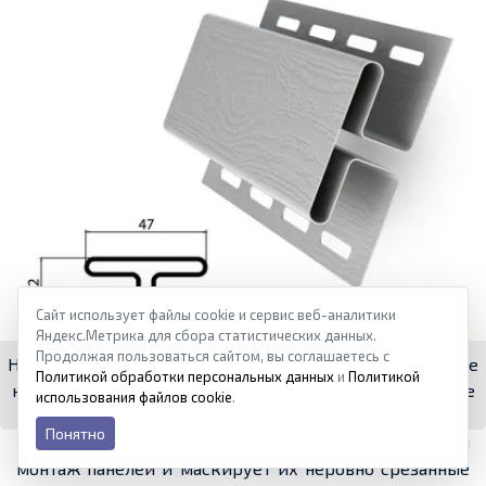
Сайт использует файлы cookie и сервис веб-аналитики
Яндекс.Метрика для сбора статистических данных.
Продолжая пользоваться сайтом, вы соглашаетесь с
Н-профиль — маскирует стыки панелей в тех узлах, где
Политикой обработки персональных данных
и
Политикой
нет возможности использовать стандартные замковые
использования файлов cookie
.
соединения между ними
Понятно
Использование
Н-профиля
упрощает диагональный
монтаж панелей и маскирует их неровно срезанные