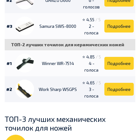
#2
GANZO D600
6 -
Подробнее
голосов
⭐ 4.55
/ 5
#3
Samura SWS-8000
2 -
Подробнее
голоса
ТОП-2 лучших точилок для керамических ножей
⭐ 4.85
/ 5
#1
Winner WR-7514
4 -
Подробнее
голоса
⭐ 4.65
/ 5
#2
Work Sharp WSGPS
3 -
Подробнее
голоса
ТОП-3 лучших механических
точилок для ножей