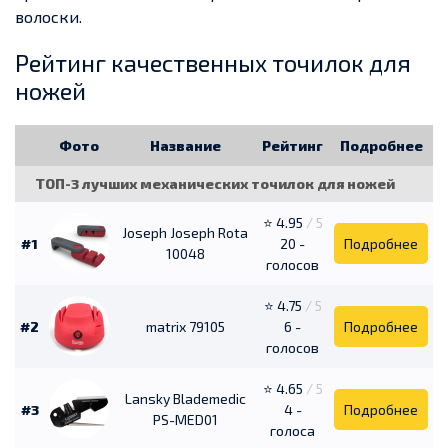
волоски.
Рейтинг качественных точилок для
ножей
Фото
Название
Рейтинг
Подробнее
ТОП-3 лучших механических точилок для ножей
⭐ 4.95
/ 5
Joseph Joseph Rota
#1
20 -
Подробнее
10048
голосов
⭐ 4.75
/ 5
#2
matrix 79105
6 -
Подробнее
голосов
⭐ 4.65
/ 5
Lansky Blademedic
#3
4 -
Подробнее
PS-MED01
голоса