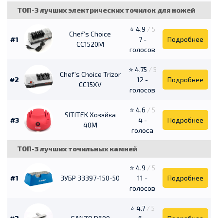
ТОП-3 лучших электрических точилок для ножей
⭐ 4.9
/ 5
Chef’s Choice
#1
7 -
Подробнее
CC1520M
голосов
⭐ 4.75
/ 5
Chef’s Choice Trizor
#2
12 -
Подробнее
CC15XV
голосов
⭐ 4.6
/ 5
SITITEK Хозяйка
#3
4 -
Подробнее
40М
голоса
ТОП-3 лучших точильных камней
⭐ 4.9
/ 5
#1
ЗУБР 33397-150-50
11 -
Подробнее
голосов
⭐ 4.7
/ 5