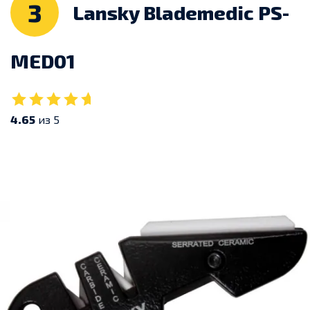
3
Lansky Blademedic PS-
MED01
4.65
из 5