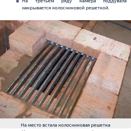
На третьем ряду камера поддувала
накрывается колосниковой
решеткой
.
На место встала колосниковая решетка