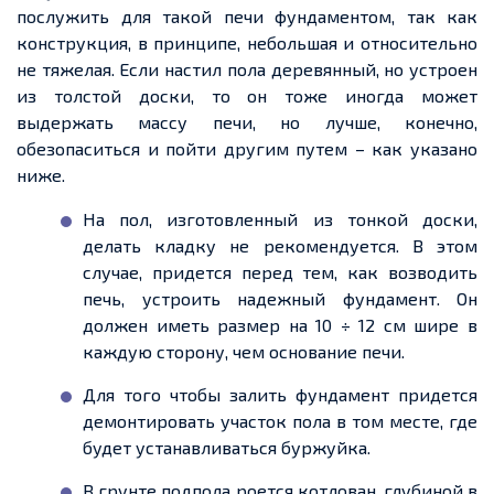
послужить для такой печи фундаментом, так как
конструкция, в принципе, небольшая и относительно
не
тяжелая
. Если настил пола деревянный, но устроен
из толстой доски, то он тоже иногда может
выдержать массу печи, но лучше, конечно,
обезопаситься и пойти другим
путем
– как указано
ниже.
На пол, изготовленный из тонкой доски,
делать кладку не рекомендуется. В этом
случае,
придется
перед тем, как возводить
печь, устроить
надежный
фундамент. Он
должен иметь размер на 10 ÷ 12 см шире в
каждую сторону, чем основание печи.
Для того чтобы залить фундаме
нт
пр
идется
демонтировать участок пола в том месте, где
будет устанавливаться буржуйка.
В грунте подпола роется котлован,
глубиной в