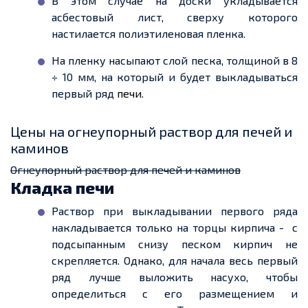
В этом случае на доски укладывается
асбестовый лист, сверху которого
настилается полиэтиленовая
пленка
.
На
пленку
насыпают слой песка, толщиной в 8
÷ 10 мм, на который и будет выкладываться
первый ряд
печи
.
Цены на огнеупорный раствор для печей и
каминов
Огнеупорный раствор для печей и каминов
Кладка печи
Раствор при выкладывании первого ряда
накладывается только на торцы кирпича
-
с
подсыпанным снизу песком кирпич не
скрепляется. Однако, для начала весь первый
ряд лучше выложить насухо, чтобы
определиться с его размещением и