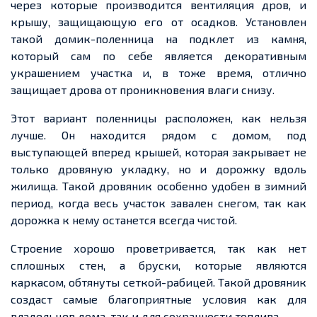
через которые производится вентиляция дров, и
крышу, защищающую его от осадков. Установлен
такой домик-поленница на
подклет из камня,
который
сам по себе является декоративным
украшением участка и,
в тоже
время, отлично
защищает дрова от проникновения влаги снизу.
Этот вариант поленницы расположен, как нельзя
лучше. Он находится рядом с домом, под
выступающей
вперед
крышей, которая закрывает не
только дровяную укладку, но и дорожку вдоль
жилища. Такой дровяник особенно удобен в зимний
период, когда весь участок завален снегом, так как
дорожка к нему останется всегда чистой.
Строение хорошо проветривается, так как нет
сплошных стен, а бруски, которые являются
каркасом, обтянуты сеткой-рабицей. Такой дровяник
создаст самые благоприятные условия как для
владельцев дома, так и для сохранности топлива.