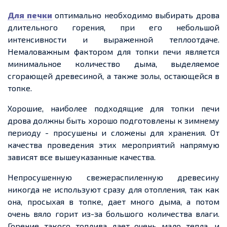
Для печки
оптимально необходимо выбирать дрова
длительного горения, при его небольшой
интенсивности и выраженной теплоотдаче.
Немаловажным фактором для топки печи является
минимальное количество дыма, выделяемое
сгорающей древесиной, а также золы, остающейся в
топке.
Хорошие, наиболее подходящие для топки печи
дрова должны быть хорошо подготовлены к зимнему
периоду
-
просушены и сложены для хранения. От
качества проведения этих мероприятий напрямую
зависят все вышеуказанные качества.
Непросушенную
свежераспиленную
древесину
никогда не используют сразу для отопления, так как
она, просыхая в топке,
дает
много дыма, а потом
очень вяло горит из-за большого количества влаги.
Горение такого топлива
дает
очень мало тепла, и