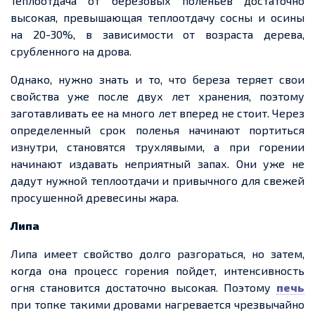
Теплоотдача от
березовых
поленьев достаточно
высокая, превышающая теплоотдачу сосны и осины
на 20
-
30%, в зависимости от возраста дерева,
срубленного на дрова.
Однако, нужно знать и то, что
береза
теряет свои
свойства уже после двух лет хранения, поэтому
заготавливать
ее
на много лет
вперед
не стоит. Через
определенный
срок поленья начинают портиться
изнутри, становятся трухлявыми, а при горении
начинают издавать неприятный запах. Они уже не
дадут нужной теплоотдачи и привычного для свежей
просушенной древесины жара.
Липа
Липа имеет свойство долго разгораться, но затем,
когда она процесс горения
пойдет
, интенсивность
огня становится достаточно высокая. Поэтому
печь
при топке такими дровами нагревается чрезвычайно