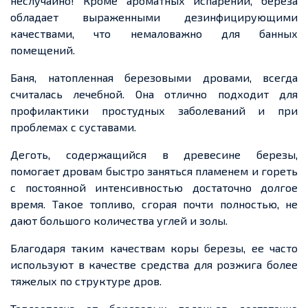
неслучайно
! Кроме ароматных испарений,
береза
обладает выраженными дезинфицирующими
качествами, что немаловажно для банных
помещений.
Баня, натопленная
березовыми
дровами, всегда
считалась лечебной. Она отлично подходит для
профилактики простудных заболеваний и при
проблемах с суставами.
Деготь
, содержащийся в древесине
березы
,
помогает дровам быстро заняться пламенем и гореть
с постоянной интенсивностью достаточно долгое
время. Такое топливо, сгорая почти полностью, не
дают большого количества углей и золы.
Благодаря таким качествам коры
березы
,
ее
часто
используют в качестве
средства
для розжига более
тяжелых
по структуре дров.