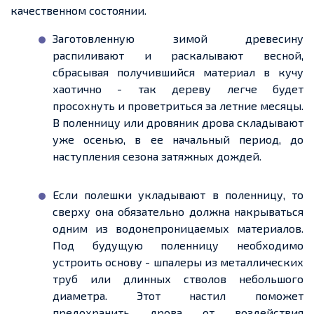
качественном состоянии.
Заготовленную зимой древесину
распиливают и раскалывают весной,
сбрасывая получившийся материал в кучу
хаотично
-
так дереву легче будет
просохнуть и проветриться за летние месяцы.
В поленницу или
дровяник
дрова
складывают
уже осенью, в
ее
начальный период, до
наступления сезона затяжных дождей.
Если
полешки
укладывают в
поленницу
, то
сверху она обязательно должна накрываться
одним из водонепроницаемых материалов.
Под будущую поленницу необходимо
устроить
основу - шпалеры
из металлических
труб или длинных стволов небольшого
диаметра. Этот настил поможет
предохранить дрова от воздействия