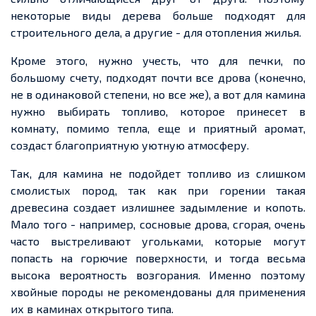
некоторые виды дерева больше подходят для
строительного дела, а другие
-
для отопления жилья.
Кроме этого, нужно учесть, что для печки, по
большому
счету
, подходят почти все дрова (конечно,
не в одинаковой степени, но все же), а вот для камина
нужно выбирать топливо, которое
принесет
в
комнату, помимо тепла,
еще
и приятный аромат,
созда
ст бл
агоприятную уютную атмосферу
.
Так, для камина не
подойдет
топливо из слишком
смолистых пород, так как при горении такая
древесина
создает
излишнее задымление и копоть.
Мало того
-
например, сосновые дрова, сгорая, очень
часто выстреливают угольками, которые могут
попасть на
горючие
поверхности, и тогда весьма
высока вероятность возгорания. Именно поэтому
хвойные породы не рекомендованы для применения
их в каминах открытого типа.