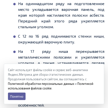
На одиннадцатом ряду на подготовленное
место укладывается варочная панель, под
края которой настилаются полоски асбеста.
Передний край этого ряда укрепляется
стальным уголком.
С 12 по 16 ряд поднимаются стенки ниши,
окружающей варочную плиту.
На 17 ряду ниша перекрывается
металлическими полосами и укрепляется
уголком, а также устанавливается первая
дымоходная задвижка. Ее раму вначале
Сайт использует файлы cookie и сервис веб-аналитики
монтируют на раствор, а затем в нее
Яндекс.Метрика для сбора статистических данных.
Продолжая пользоваться сайтом, вы соглашаетесь с
устанавливают подвижную часть.
Политикой обработки персональных данных
и
Политикой
использования файлов cookie
.
С 18 по 26 ряд кладка идет строго по схеме
Понятно
порядовки, без каких бы то ни было
особенностей.