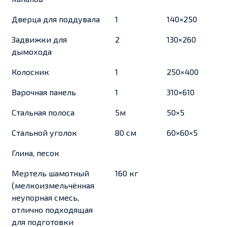
Дверца для поддувала
1
140×250
Задвижки для
2
130×260
дымохода
Колосник
1
250×400
Варочная панель
1
310×610
Стальная полоса
5м
50×5
Стальной уголок
80 см
60×60×5
Глина, песок
Мертель шамотный
160 кг
(мелкоизмельчённая
неупорная смесь,
отлично подходящая
для подготовки