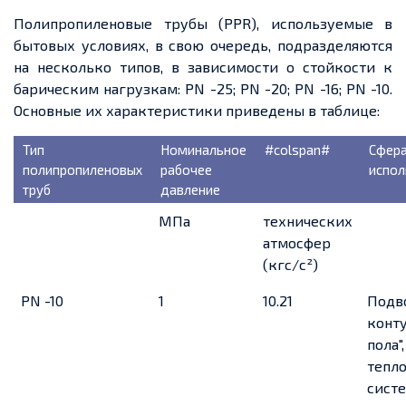
Полипропиленовые трубы (РРR), используемые в
бытовых условиях, в свою очередь, подразделяются
на несколько типов, в зависимости о стойкости к
барическим нагрузкам: PN -25; PN -20; PN -16; PN -10.
Основные их характеристики приведены в таблице:
Тип
Номинальное
#colspan#
Сфер
полипропиленовых
рабочее
испол
труб
давление
МПа
технических
атмосфер
(кгс/с²)
PN -10
1
10.21
Подв
конту
пола",
тепло
сист