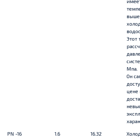
имее
темп
выше 
холо
водо
Этот 
рассч
давле
систе
Мпа.
Он с
дост
цене 
доста
невы
эксп
хара
PN -16
1.6
16.32
Холо