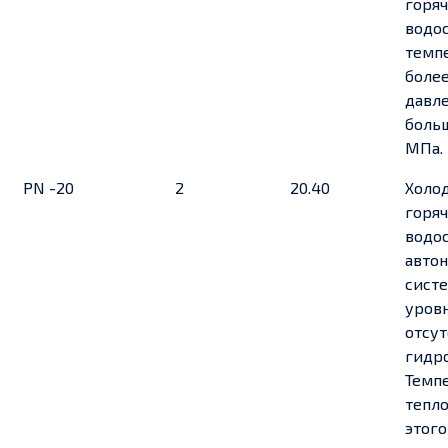
горя
водо
темп
более
давл
больш
МПа.
PN -20
2
20.40
Холо
горя
водо
авто
сист
уров
отсу
гидр
Темп
тепло
этого