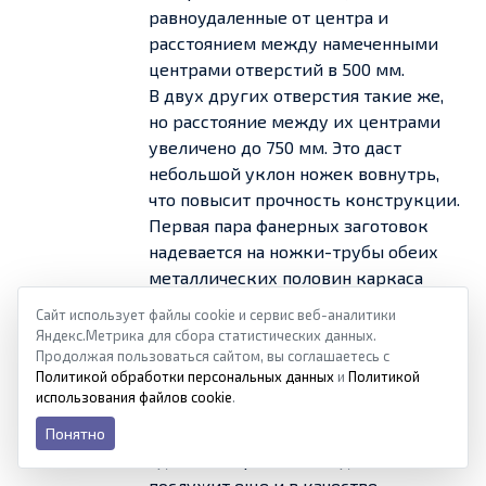
равноудаленные от центра и
расстоянием между намеченными
центрами отверстий в 500 мм.
В двух других отверстия такие же,
но расстояние между их центрами
увеличено до 750 мм. Это даст
небольшой уклон ножек вовнутрь,
что повысит прочность конструкции.
Первая пара фанерных заготовок
надевается на ножки-трубы обеих
металлических половин каркаса
(синяя стрелка). Для большей
Сайт использует файлы cookie и сервис веб-аналитики
жёсткости перемычки связываются
Яндекс.Метрика для сбора статистических данных.
между собой с помощью саморезов
Продолжая пользоваться сайтом, вы соглашаетесь с
Политикой обработки персональных данных
и
Политикой
поперечиной, также изготовленной
использования файлов cookie
.
их полосы фанеры (красная стрелка).
Кстати, эту перемычку можно
Понятно
сделать широкой – тогда она
послужит еще и в качестве