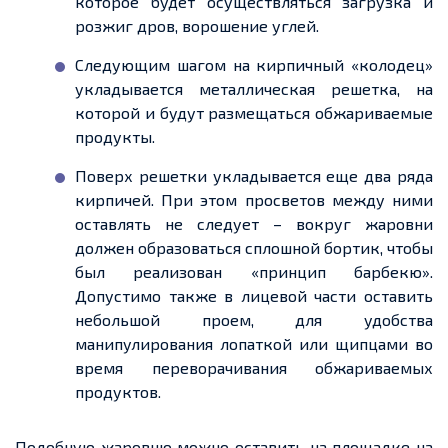
которое будет осуществляться загрузка и
розжиг дров, ворошение углей.
Следующим шагом на кирпичный «колодец»
укладывается металлическая
решетка
, на
которой и будут размещаться обжариваемые
продукты.
Поверх
решетки
укладывается
еще
два ряда
кирпичей. При этом просветов между ними
оставлять не следует – вокруг жаровни
должен образоваться сплошной бортик, чтобы
был реализован «принцип барбекю».
Допустимо также в лицевой части оставить
небольшой
проем
, для удобства
манипулирования лопаткой или щипцами во
время переворачивания обжариваемых
продуктов.
Подобную жаровню можно оставить
на площадке на