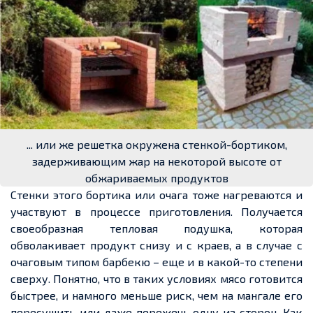
... или же решетка окружена стенкой-бортиком,
задерживающим жар на некоторой высоте от
обжариваемых продуктов
Стенки этого бортика или очага тоже нагреваются и
участвуют в процессе приготовления. Получается
своеобразная тепловая подушка, которая
обволакивает проду
кт сн
изу и с
краев
, а в случае с
очаговым типом барбекю –
еще
и в какой-то степени
сверху. Понятно, что в таких условиях мясо готовится
быстрее, и намного меньше риск, чем на мангале его
пересушить или даже пережечь одну из сторон. Как