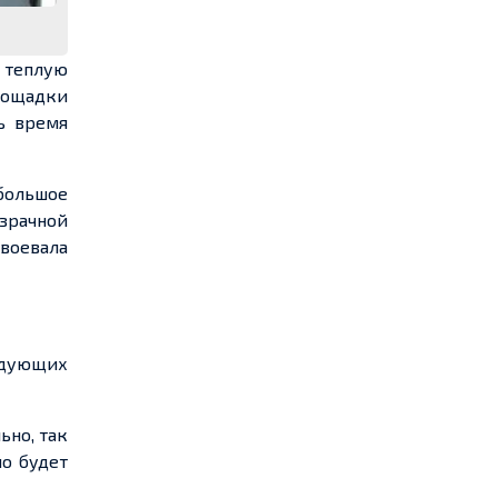
в теплую
лощадки
ь время
большое
зрачной
авоевала
едующих
ьно, так
но будет