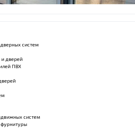
 дверных систем
 и дверей
илей ПВХ
 дверей
ем
здвижных систем
 фурнитуры