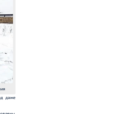
ния
ид даже
новлены,