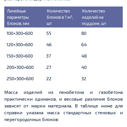
Линейные
Количество
Количество
параметры
блоков в 1 м³,
изделий на
блоков, мм
шт
поддоне, шт
100×300×600
55
80
120×300×600
46
64
150×300×600
37
48
200×300×600
27
40
250×300×600
22
32
Масса изделий из пенобетона и газобетона
практически одинаков, и весовые различия блоков
зависят от марки материала. В таблице ниже для
справки указана масса стандартных стеновых и
перегородочных блоков: