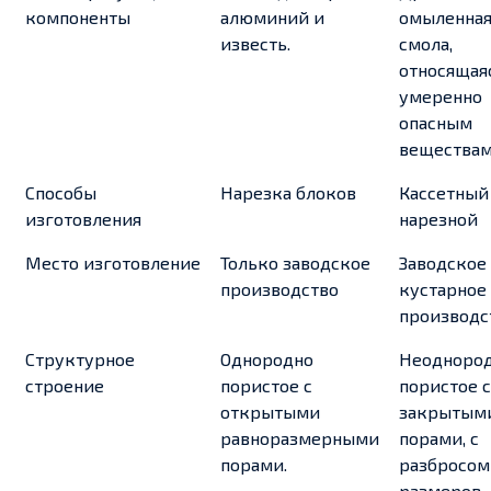
компоненты
алюминий и
омыленна
известь.
смола,
относящая
умеренно
опасным
веществам
Способы
Нарезка блоков
Кассетный
изготовления
нарезной
Место изготовление
Только заводское
Заводское
производство
кустарное
производс
Структурное
Однородно
Неодноро
строение
пористое с
пористое с
открытыми
закрытым
равноразмерными
порами, с
порами.
разбросом
размеров.