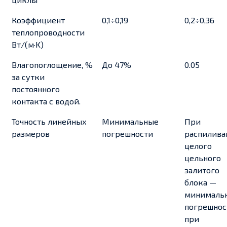
Коэффициент
0,1÷0,19
0,2÷0,36
теплопроводности
Вт/(м·K)
Влагопоглощение, %
До 47%
0.05
за сутки
постоянного
контакта с водой.
Точность линейных
Минимальные
При
размеров
погрешности
распилива
целого
цельного
залитого
блока —
минималь
погрешнос
при