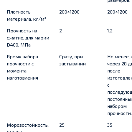
Плотность
200÷1200
200÷1200
материала, кг/м³
Прочность на
2
1.2
сжатие, для марки
D400, МПа
Время набора
Сразу, при
Не менее, 
прочности с
застывании
через 28 д
момента
после
изготовления
изготовлен
с
последую
постоянны
набором
прочности.
Морозостойкость,
25
35
циклы