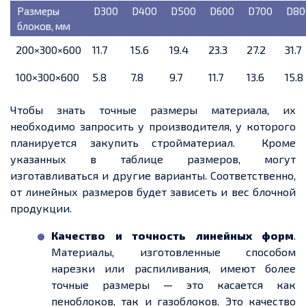
Размеры
D300
D400
D500
D600
D700
D80
блоков, мм
200×300×600
11.7
15.6
19.4
23.3
27.2
31.7
100×300×600
5.8
7.8
9.7
11.7
13.6
15.8
Чтобы знать точные размеры материала, их
необходимо запросить
у производителя, у которого
планируется закупить стройматериал. К
роме
указанных в таблице размеров, могут
изготавливаться и другие варианты. Соответственно,
от линейных размеров будет зависеть и вес блочной
продукции.
Качество и точность линейных форм
.
Материалы, изготовленные способом
нарезки или распиливания, имеют более
точные размеры — это касается как
пеноблоков, так и
газоблоков
. Это качество