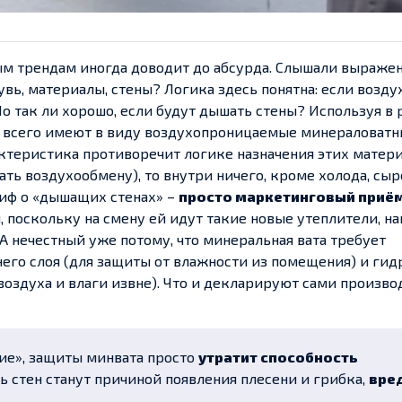
ым трендам иногда доводит до абсурда. Слышали выраже
вь, материалы, стены? Логика здесь понятна: если воздух
 Но так ли хорошо, если будут дышать стены? Используя в
 всего имеют в виду воздухопроницаемые минераловат
актеристика противоречит логике назначения этих матери
ть воздухообмену), то внутри ничего, кроме холода, сыр
Миф о «дышащих стенах» –
просто маркетинговый приё
поскольку на смену ей идут такие новые утеплители, н
. А нечестный уже потому, что минеральная вата требует
него слоя (для защиты от влажности из помещения) и гид
воздуха и влаги извне). Что и декларируют сами произв
ие», защиты минвата просто
утратит способность
ть стен станут причиной появления плесени и грибка,
вре