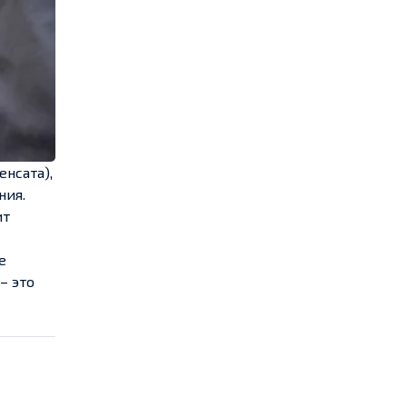
нсата),
ния.
ит
е
– это