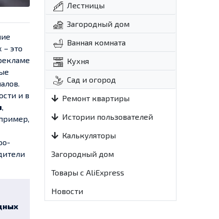
Лестницы
Загородный дом
ние
Ванная комната
 – это
 рекламе
Кухня
ные
Сад и огород
алов.
ости и в
Ремонт квартиры
м
,
Истории пользователей
апример,
Калькуляторы
ро-
Загородный дом
одители
Товары с AliExpress
Новости
дных