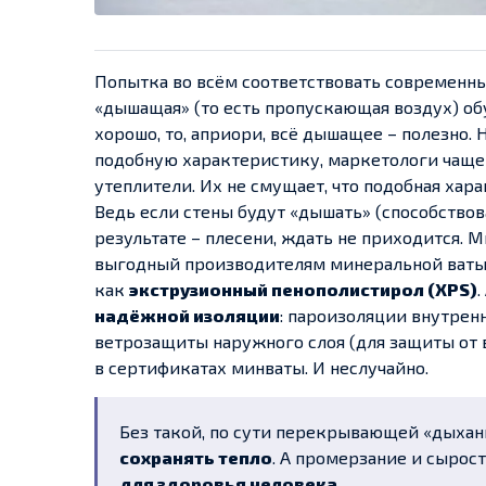
Попытка во всём соответствовать современн
«дышащая» (то есть пропускающая воздух) обу
хорошо, то, априори, всё дышащее – полезно.
подобную характеристику, маркетологи чаще
утеплители. Их не смущает, что подобная хар
Ведь если стены будут «дышать» (способствова
результате – плесени, ждать не приходится. 
выгодный производителям минеральной ваты, 
как
экструзионный пенополистирол (XPS)
надёжной изоляции
: пароизоляции внутрен
ветрозащиты наружного слоя (для защиты от 
в сертификатах минваты. И неслучайно.
Без такой, по сути перекрывающей «дыхан
сохранять тепло
. А промерзание и сырос
для здоровья человека
.