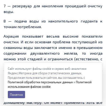
7 — резервуар для накопления прошедшей очистку
воды.
8 — подача воды из накопительного гидранта к
точкам потребления.
Аэрация показывает весьма высокие показатели
очистки. И если основная проблема поступающей из
скважины воды заключается именно в превышенном
содержании двухвалентного железа, то иногда
можно этой стадией и ограничиться (естественно, с
последующей механической фильтрацией
Сайт использует файлы cookie и сервис веб-аналитики
образующегося нерастворимого осадка). Вода
Яндекс.Метрика для сбора статистических данных.
получится вполне пригодной для любого
Продолжая пользоваться сайтом, вы соглашаетесь с
потребления.
Политикой обработки персональных данных
и
Политикой
использования файлов cookie
.
Кстати, как можно заметить, в таких случаях создать
Понятно
аэрационную установку – вполне по силам умелому
домашнему мастеру. Он может применить хоть все