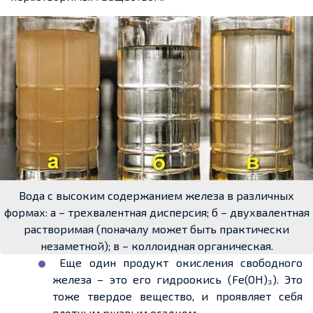
Вода с высоким содержанием железа в различных
формах: а – трехвалентная дисперсия; б – двухвалентная
растворимая (поначалу может быть практически
незаметной); в – коллоидная органическая.
Еще один продукт окисления свободного
железа – это его гидроокись (Fe(OH)₃). Это
тоже твердое вещество, и проявляет себя
плотным ржавым осадком.