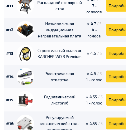
Раскладной столярный
#11
7 -
Подробне
стол
голосов
Низковольтная
⭐ 4.7
/ 5
#12
индукционная
4 -
Подробне
нагревательная плата
голоса
Строительный пылесос
#13
⭐ 4.6
/ 5
Подробне
KARCHER WD 3 Premium
Электрическая
⭐ 4.6
/ 5
#14
Подробне
отвертка
1 - голос
Гидравлический
⭐ 4.55
/ 5
#15
Подробне
листогиб
1 - голос
Регулируемый
#16
механический стол-
⭐ 4.55
/ 5
Подробне
транспортир