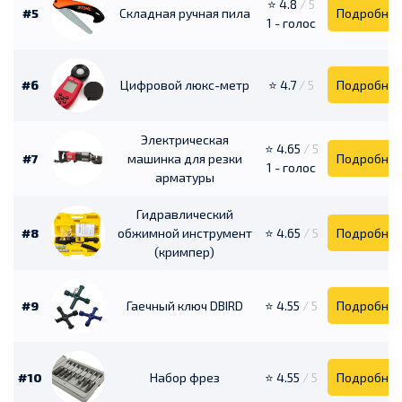
⭐ 4.8
/ 5
#5
Складная ручная пила
Подробне
1 - голос
#6
Цифровой люкс-метр
⭐ 4.7
/ 5
Подробне
Электрическая
⭐ 4.65
/ 5
#7
машинка для резки
Подробне
1 - голос
арматуры
Гидравлический
#8
обжимной инструмент
⭐ 4.65
/ 5
Подробне
(кримпер)
#9
Гаечный ключ DBIRD
⭐ 4.55
/ 5
Подробне
#10
Набор фрез
⭐ 4.55
/ 5
Подробне