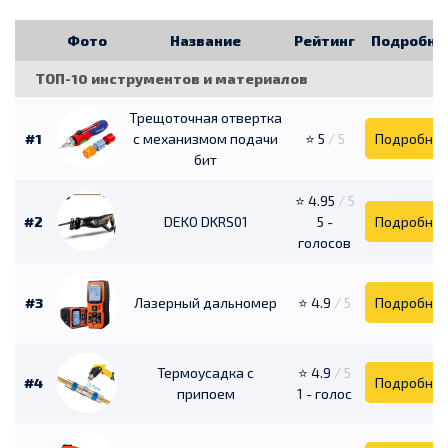
Фото
Название
Рейтинг
Подробне
ТОП-10 инструментов и материалов
Трещоточная отвертка
#1
с механизмом подачи
⭐ 5
/ 5
Подробне
бит
⭐ 4.95
/ 5
#2
DEKO DKRS01
5 -
Подробне
голосов
#3
Лазерный дальномер
⭐ 4.9
/ 5
Подробне
Термоусадка с
⭐ 4.9
/ 5
#4
Подробне
припоем
1 - голос