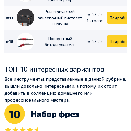
Электрический
⭐ 4.5
/ 5
#17
заклепочный пистолет
Подробне
1 - голос
LOMVUM
Поворотный
#18
⭐ 4.5
/ 5
Подробне
битодержатель
ТОП-10 интересных вариантов
Все инструменты, представленные в данной рубрике,
вышли довольно интересными, а потому их стоит
добавить в коллекцию домашнего или
профессионального мастера.
10
Набор фрез