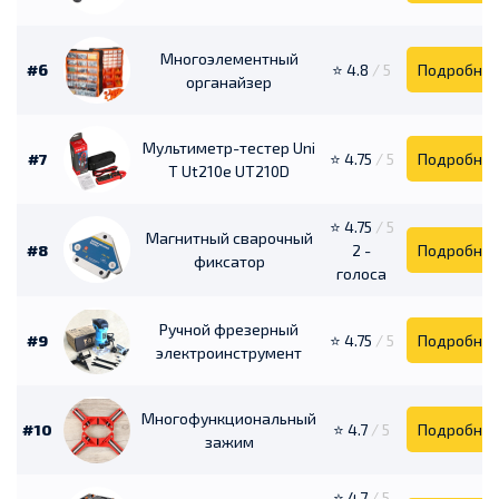
Многоэлементный
#6
⭐ 4.8
/ 5
Подробне
органайзер
Мультиметр-тестер Uni
#7
⭐ 4.75
/ 5
Подробне
T Ut210e UT210D
⭐ 4.75
/ 5
Магнитный сварочный
#8
2 -
Подробне
фиксатор
голоса
Ручной фрезерный
#9
⭐ 4.75
/ 5
Подробне
электроинструмент
Многофункциональный
#10
⭐ 4.7
/ 5
Подробне
зажим
⭐ 4.7
/ 5