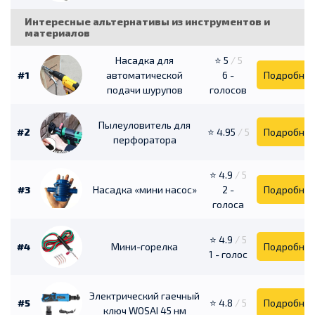
Интересные альтернативы из инструментов и
материалов
Насадка для
⭐ 5
/ 5
#1
автоматической
6 -
Подробне
подачи шурупов
голосов
Пылеуловитель для
#2
⭐ 4.95
/ 5
Подробне
перфоратора
⭐ 4.9
/ 5
#3
Насадка «мини насос»
2 -
Подробне
голоса
⭐ 4.9
/ 5
#4
Мини-горелка
Подробне
1 - голос
Электрический гаечный
#5
⭐ 4.8
/ 5
Подробне
ключ WOSAI 45 нм