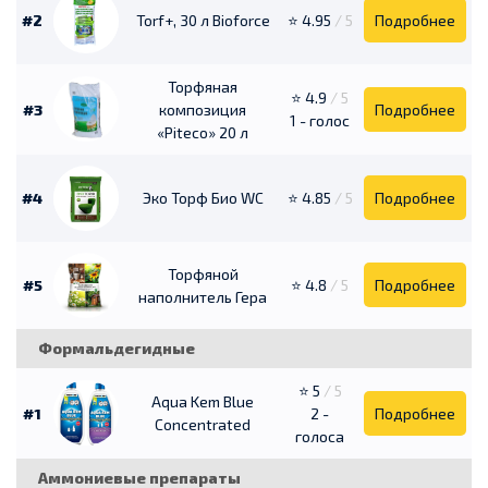
#2
Torf+, 30 л Bioforce
⭐ 4.95
/ 5
Подробнее
Торфяная
⭐ 4.9
/ 5
#3
композиция
Подробнее
1 - голос
«Piteco» 20 л
#4
Эко Торф Био WC
⭐ 4.85
/ 5
Подробнее
Торфяной
#5
⭐ 4.8
/ 5
Подробнее
наполнитель Гера
Формальдегидные
⭐ 5
/ 5
Aqua Kem Blue
#1
2 -
Подробнее
Concentrated
голоса
Аммониевые препараты