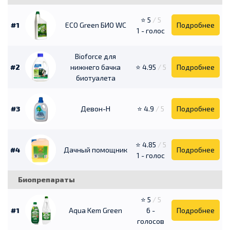
⭐ 5
/ 5
#1
ECO Green БИО WC
Подробнее
1 - голос
Bioforce для
#2
нижнего бачка
⭐ 4.95
/ 5
Подробнее
биотуалета
#3
Девон-Н
⭐ 4.9
/ 5
Подробнее
⭐ 4.85
/ 5
#4
Дачный помощник
Подробнее
1 - голос
Биопрепараты
⭐ 5
/ 5
#1
Aqua Kem Green
6 -
Подробнее
голосов