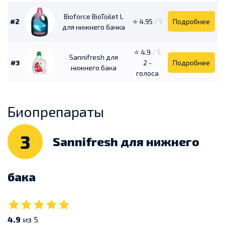
Bioforce BioToilet L
#2
⭐ 4.95
/ 5
Подробнее
для нижнего бачка
⭐ 4.9
/ 5
Sannifresh для
#3
2 -
Подробнее
нижнего бака
голоса
Биопрепараты
3
Sannifresh для нижнего
бака
4.9
из 5