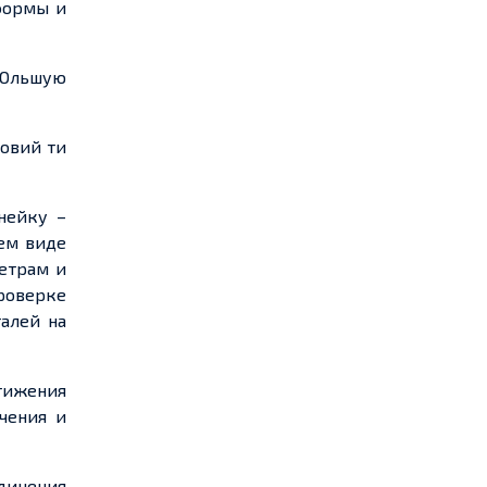
формы и
бОльшую
ловий ти
нейку –
щем виде
метрам и
роверке
талей на
тижения
ачения и
динения