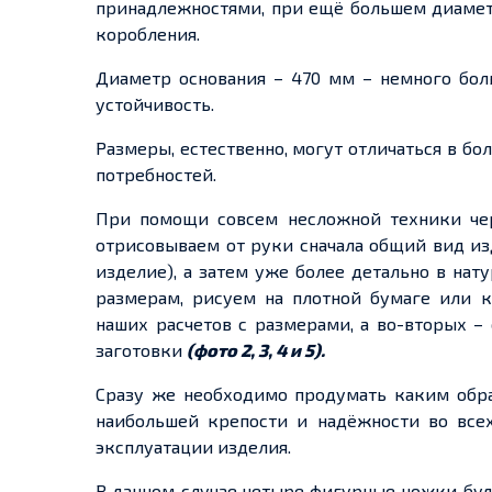
принадлежностями, при ещё большем диамет
коробления.
Диаметр основания – 470 мм – немного бол
устойчивость.
Размеры, естественно, могут отличаться в б
потребностей.
При помощи совсем несложной техники чер
отрисовываем от руки сначала общий вид из
изделие), а затем уже более детально в на
размерам, рисуем на плотной бумаге или ка
наших расчетов с размерами, а во-вторых –
заготовки
(фото 2, 3, 4 и 5).
Сразу же необходимо продумать каким обра
наибольшей крепости и надёжности во всех 
эксплуатации изделия.
В данном случае четыре фигурные ножки буд