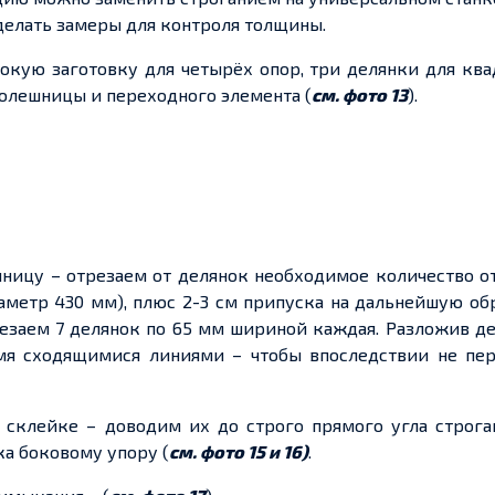
 делать замеры для контроля толщины.
кую заготовку для четырёх опор, три делянки для ква
толешницы и переходного элемента (
см. фото 13
).
шницу – отрезаем от делянок необходимое количество о
метр 430 мм), плюс 2-3 см припуска на дальнейшую об
езаем 7 делянок по 65 мм шириной каждая. Разложив д
мя сходящимися линиями – чтобы впоследствии не пер
склейке – доводим их до строго прямого угла строга
а боковому упору (
см. фото 15 и 16)
.