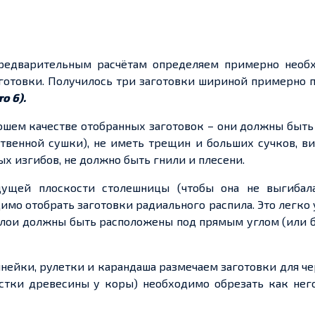
предварительным расчётам определяем примерно необ
аготовки. Получилось три заготовки шириной примерно п
о 6).
ошем качестве отобранных заготовок – они должны быт
венной сушки), не иметь трещин и больших сучков, ви
х изгибов, не должно быть гнили и плесени.
дущей плоскости столешницы (чтобы она не выгибал
имо отобрать заготовки радиального распила. Это легко
 слои должны быть расположены под прямым углом (или
нейки, рулетки и карандаша размечаем заготовки для ч
стки древесины у коры) необходимо обрезать как нег