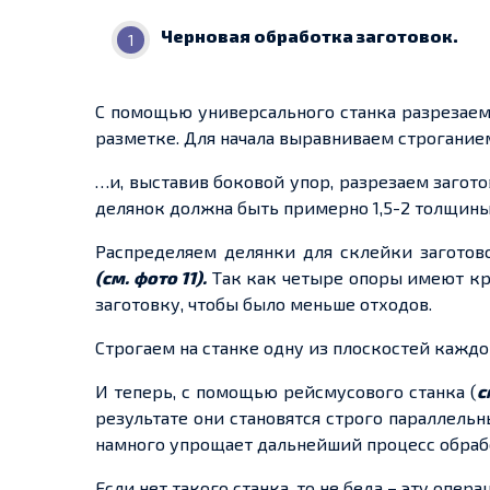
Черновая обработка заготовок.
С помощью универсального станка разрезаем
разметке. Для начала выравниваем строгание
…и, выставив боковой упор, разрезаем загот
делянок должна быть примерно 1,5-2 толщины д
Распределяем делянки для склейки заготов
(см. фото 11).
Так как четыре опоры имеют кр
заготовку, чтобы было меньше отходов.
Строгаем на станке одну из плоскостей кажд
И теперь, с помощью рейсмусового станка (
с
результате они становятся строго параллель
намного упрощает дальнейший процесс обраб
Если нет такого станка, то не беда – эту оп