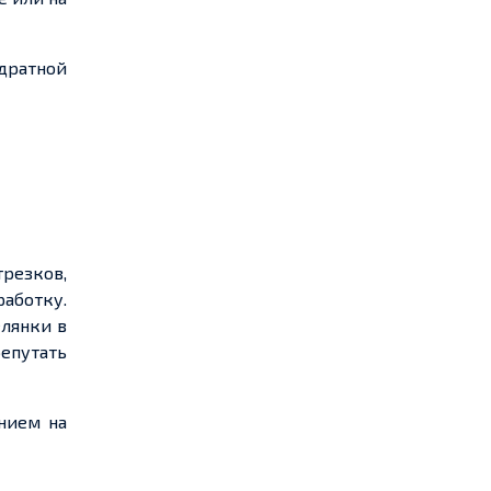
дратной
трезков,
работку.
елянки в
епутать
нием на