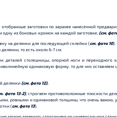
 отобранные заготовки по заранее нанесённой предвар
м одну из боковых кромок на каждой заготовке.
(см. фото
овку на делянки для последующей склейки (
см. фото 10
)
елянки, то есть около 6-7 см.
ок деталей столешницы, опорной ноги и переходного э
иволинейную одинаковую форму, то для них оставляем 
ой делянки
(см. фото 12).
м. фото 13-2)
, строгаем противоположные плоскости дел
ными, ровными и одинаковой толщины, что очень важно, 
отки (
см. фото 13
).
ерацию можно заменить строганием на универсальном станк