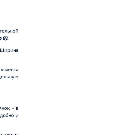
ительной
 9).
. Ширина
лемента
цельную
янок – в
удобно и
е или на