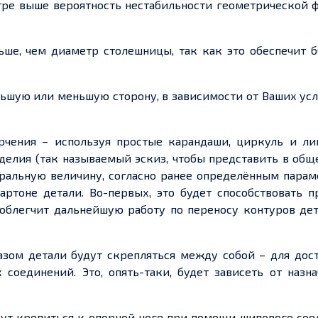
ре выше вероятность нестабильности геометрической 
ьше, чем диаметр столешницы, так как это обеспечит 
ольшую или меньшую сторону, в зависимости от Ваших ус
чения – используя простые карандаши, циркуль и ли
делия (так называемый эскиз, чтобы представить в об
туральную величину, согласно ранее определённым пара
ртоне детали. Во-первых, это будет способствовать п
 облегчит дальнейшую работу по переносу контуров де
зом детали будут скрепляться между собой – для дос
соединений. Это, опять-таки, будет зависеть от назн
ут крепиться к опорной ноге при помощи шипового сое