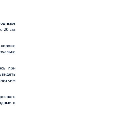
ходимое
о 20 см,
ь хорошо
зуально
ась при
 увидеть
 близким
ернового
одные к