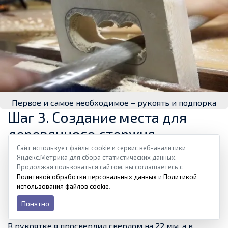
Первое и самое необходимое – рукоять и подпорка
Шаг 3. Создание места для
деревянного стержня
Сайт использует файлы cookie и сервис веб-аналитики
Поскольку я не хотел использовать клей, я решил
Яндекс.Метрика для сбора статистических данных.
соединить две эти части при помощи резьбы. Для
Продолжая пользоваться сайтом, вы соглашаетесь с
этого я использовал набор для резьбы по дереву и
Политикой обработки персональных данных
и
Политикой
использования файлов cookie
.
проделал отверстия с обеих сторон в деревянном
пруте из бука. После я отметил центральную часть
Понятно
кусков и просверлил их плоским сверлом по дереву.
В рукоятке я просверлил сверлом на 22 мм, а в