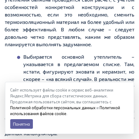
особенностей конкретной конструкции и с
возможностью, если это необходимо, сменить
термоизоляционный материал на более удобный или
более эффективный. В любом случае – следует
довольно четко представлять, каким же образом
планируется выполнять задуманное.
Выбирается основной утеплитель –
указывается в предлагаемом списке. Там,
кстати, фигурируют эковата и керамзит, но
скорее – «на всякий случай». В реальности же
балкон не совсем то место, где они могут
Сайт использует файлы cookie и сервис веб-аналитики
проявить себя.
Яндекс.Метрика для сбора статистических данных.
Продолжая пользоваться сайтом, вы соглашаетесь с
Политикой обработки персональных данных
и
Политикой
Коэффициенты теплопроводности утеплителей
использования файлов cookie
.
(равно, как и других материалов, что будут
Понятно
попадаться по ходу расчета) уже занесены в базу
данных калькулятора.