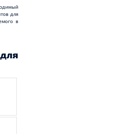
ходимый
нтов для
емого в
 для