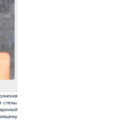
полнения
 стены.
арочной
стоящему