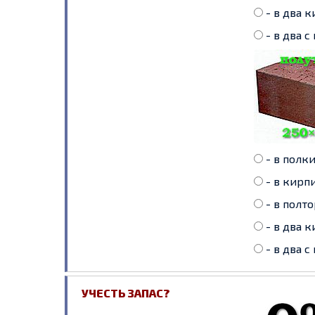
- в два к
- в два с
- в полки
- в кирпи
- в полто
- в два к
- в два с
УЧЕСТЬ ЗАПАС?