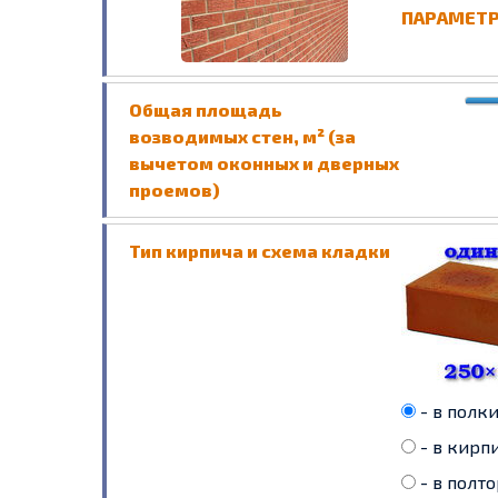
ПАРАМЕТР
Общая площадь
возводимых стен, м² (за
вычетом оконных и дверных
проемов)
Тип кирпича и схема кладки
- в полки
- в кирпи
- в полто