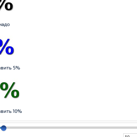
 надо
авить 5%
авить 10%