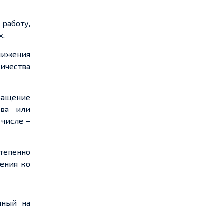
 работу,
х.
ижения
чества
ращение
ева или
 числе –
степенно
ения ко
нный на