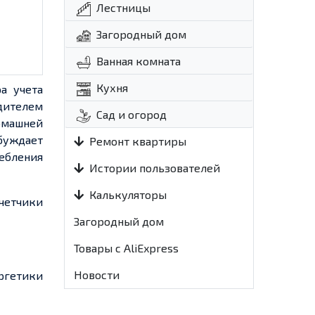
Лестницы
Загородный дом
Ванная комната
Кухня
ора
учета
дителем
Сад и огород
омашней
буждает
Ремонт квартиры
ебления
Истории пользователей
Калькуляторы
четчики
Загородный дом
Товары с AliExpress
Новости
ргетики