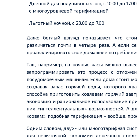
Дневной для полупиковых зон, с 10.00 до 17.00
с многоуровневой тарификацией
Льготный ночной, с 23.00 до 7.00
Даже беглый взгляд показывает, что сто
различаться почти в четыре раза. А если 
проанализировать
свое
домашнее потребление
Так, например, на ночные часы можно вын
запрограммировать это процесс с отложе
посудомоечным машинам. Если дома стоит мо
создавая запас горячей воды, которого хв
способна приготовить
хозяевам
горячий завт
экономию и рациональное использование при
них «интеллектуальных» возможностей. А дл
«совам», подобная тарификация – вообще,
про
Одним словом, двух
-
или
многотарифная
сис
для нешуточной экономии денежных средст