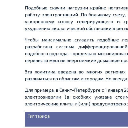
Подобные скачки нагрузки крайне негативно
работу электростанций. По большому
счету
,
ускоренному износу генерирующего и т
ухудшению экологической обстановки в реги
Чтобы максимально сгладить подобные пе
разработана система дифференцированн
подобного подхода – предельно мотивироват
перенести многие
энергоемкие
домашние про
Эта политика введена во многих регионах 
различаться по областям и городам. Но всегд
Для примера, в Санкт-Петербурге с 1 января 
электроэнергии (в скобках указана стои
электрические плиты и
(или)
предусмотрено 
Тип тарифа