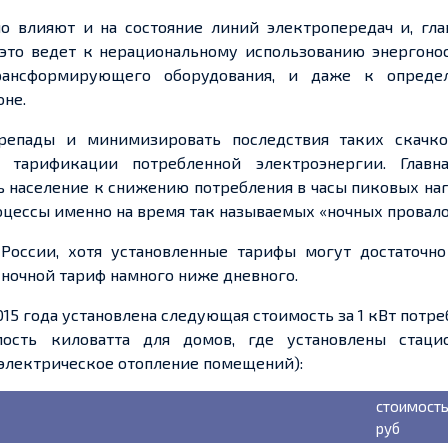
 влияют и на состояние линий электропередач и, глав
 это
ведет
к нерациональному использованию энергонос
рансформирующего оборудования, и даже к
опреде
оне.
репады и минимизировать последствия таких скачко
ой тарификации
потребленной
электроэнергии. Главн
ь население к снижению потребления в часы пиковых на
цессы именно на время
так называемых «ночных провал
России, хотя установленные тарифы могут достаточно
а ночной тариф намного ниже дневного.
2015 года установлена следующая стоимость за
1 кВт
потре
мость киловатта для домов, где установлены стаци
электрическое отопление помещений):
стоимость 
руб