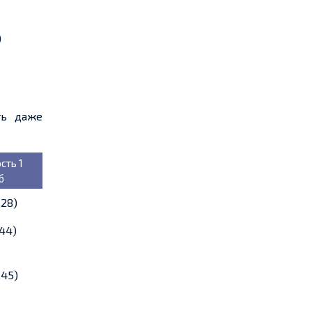
)
ть даже
сть 1
б
,28)
,44)
,45)