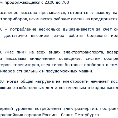
, продолжающаяся с 23.00 до 7.
00
Население массово просыпается, готовится к выходу на
троприборов, начинаются рабочие смены на предприятия
7.00 – потребление несколько выравнивается за
счет
сн
я достаточно
высоким из-за работы большого коли
00.
«Час пик»
на всех видах электротранспорта, возв
м массовым включением освещения, систем обогр
ров, телевизоров, всех типов бытовых приборов, в том
ойлеров, стиральных и посудомоечных машин.
.00, когда общая нагрузка на электросети начинает по
ашних хозяйственных дел и постепенным отходом насел
рный уровень потребления электроэнергии, построе
крупнейших городов России – Санкт-Петербурга.