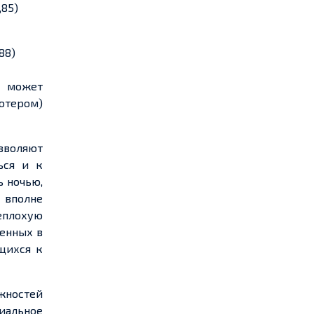
,85)
,88)
а может
ютером)
зволяют
ься и к
ь ночью,
 вполне
неплохую
енных в
щихся к
жностей
иальное