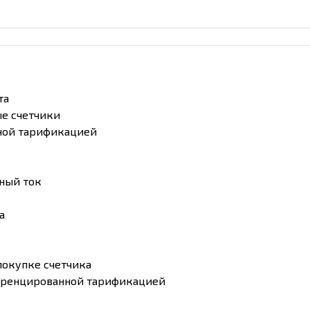
та
ые счетчики
ной тарификацией
ный ток
а
покупке счетчика
еренцированной тарификацией