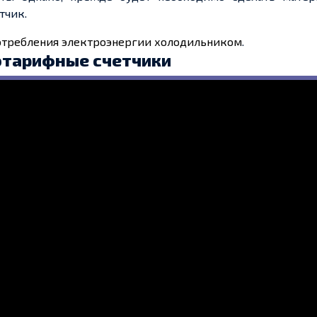
етчик
.
потребления электроэнергии холодильником
.
отарифные
счетчики