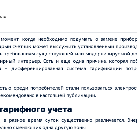
ва»
т момент, когда необходимо подумать о замене приб
тарый
счетчик
может выслужить установленный произво
чать требованиям существующей или модернизируемой д
ирный интерьер. Есть и
еще
одна причина, которая по
 – дифференцированная система тарификации потр
стью среди потребителей стали пользоваться
электрос
рекомендовано в настоящей публикации.
тарифного
учета
и
в разное время суток существенно различается. Эне
тельно сменяющих одна другую зоны: