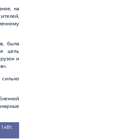
ное, на
ителей,
ленному
в, была
ая цель
грузок и
ов»
.
 сильно
бленной
онарные
1 кВт,