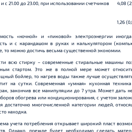
 и с 21.00 до 23.00, при использовании счетчиков
4,08 (2
1,26 (0
имость «ночной» и «пиковой» электроэнергии иногд
сесть и с карандашом в руках и калькулятором (компь
, то можно достичь весьма существенной экономии.
ести всю
стирку
– современные
стиральные
машины по
нным стартом. Это же в полной мере может относит
щный бойлер, то нагрев воды также лучше осуществлят
атит на сутки. Современная «умная»
кухонная
техника
рак, закончи
в в
се манипуляции до 7 утра. Может дать 
боров обогрева или кондиционирования, с
учетом
залож
я достаточно многочисленной категории людей, относя
сто
находка.
тема
учета
потребления открывает широкий пласт возмо
в. Однако, прежде будет необходимо сделать матер