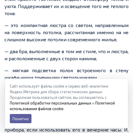
уюта. Поддерживает их и освещение того же теплого
тона:
— это компактная люстра со светом, направленным
на поверхность потолка, рассчитанная именно на не
слишком высокие потолки современного жилья;
— два бра, выполненные в том же стиле, что и люстра,
и расположенные с двух сторон камина;
— мягкая подсветка полок встроенного в стену
шкафа-ниши точечными светильниками.
Сайт использует файлы cookie и сервис веб-аналитики
Современные осветительные приборы гармонично
Яндекс.Метрика для сбора статистических данных.
вписались в этот стиль интерьера. При этом они
Продолжая пользоваться сайтом, вы соглашаетесь с
отлично выполняют свои функции, но скрыты от глаз.
Политикой обработки персональных данных
и
Политикой
использования файлов cookie
.
Камин является центральным элементом дизайна. Он,
Понятно
также может выполнять функции и осветительного
прибора, если использовать его в вечерние часы. И,