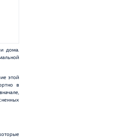
и дома.
имальной
ние этой
ортно в
вначале,
есненных
которые