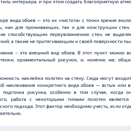
стиль интерьера, и при этом создать благоприятную атм
ре вида обоев — это их «чистота» с точки зрения эколо
ь, как для проживающих, так и для конструкции стен.
 не способствующим переувлажнению стен, не выдел
ий, а также не притягивающим к своей поверхности пы
мание – это внешний вид обоев. В этот пункт можно в
ттенки, орнаментальный рисунок, и, конечно же, общи
ложность наклейки полотен на стену. Сюда могут входи
об наклеивания конкретного вида обоев — встык или в
 подгонка рисунка, особенно в том случае, когда о
ого, работа с некоторыми типами полотен является
ского подхода. Этот фактор необходимо учесть, если от
оятельно.