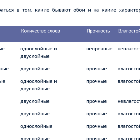
аться в том, какие бывают обои и на какие характе
Количество слоев
Прочность
Влагосто
ые
однослойные и
непрочные
невлагос
двуслойные
фные
двуслойные
прочные
влагосто
ые
однослойные и
прочные
влагосто
двуслойные
двуслойные
прочные
невлагос
двуслойные
прочные
влагосто
однослойные
прочные
влагосто
двуслойные
прочные
влагосто