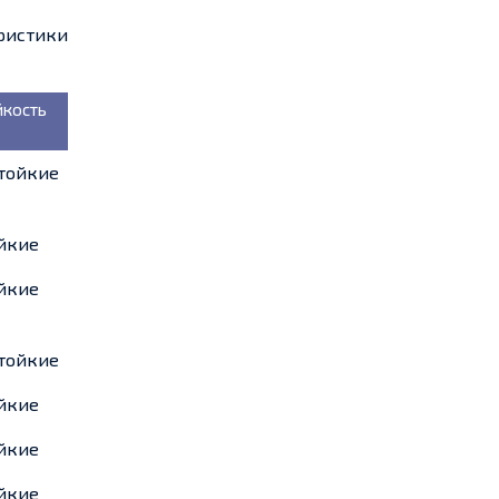
ристики
йкость
тойкие
йкие
йкие
тойкие
йкие
йкие
йкие