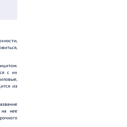
хности,
овиться,
фицитом.
ся с их
иловые,
ится из
азвание
 на нее
прочного