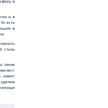
осферу в
гии и, в
 То есть
яющим в
ли.
ключить
й стиль
ть такие
нахлест.
н имеет
 уделом
делочные