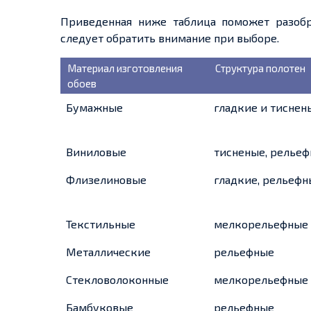
Приведенная ниже таблица поможет разобр
следует обратить внимание при выборе.
Материал изготовления
Структура полотен
обоев
Бумажные
гладкие и тиснен
Виниловые
тисненые, релье
Флизелиновые
гладкие, рельефн
Текстильные
мелкорельефные
Металлические
рельефные
Стекловолоконные
мелкорельефные
Бамбуковые
рельефные