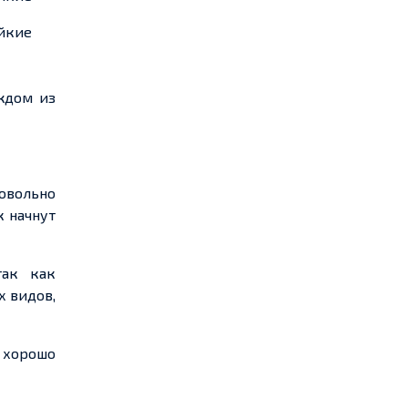
йкие
ждом из
овольно
к начнут
так как
х видов,
 хорошо