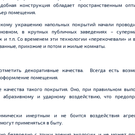
добная конструкция обладает пространственным опт
ьер помещения.
рскому украшению напольных покрытий
начали
проводи
сновном
, в крупных публичных заведениях – суперма
х и
т.п
. Со временем эти технологии «перекочевали» и
 ванные, прихожие и потом и жилые комнаты.
 отметить декоративные качества.
Всегда есть возм
 оформление помещения.
 качества такого покрытия. Оно, при правильном выпо
 абразивному и ударному воздействию, что предопр
химически инертным и не боится воздействия агре
 могут применяться в быту.
но безвредно с точки зрения экологии, и не может пр