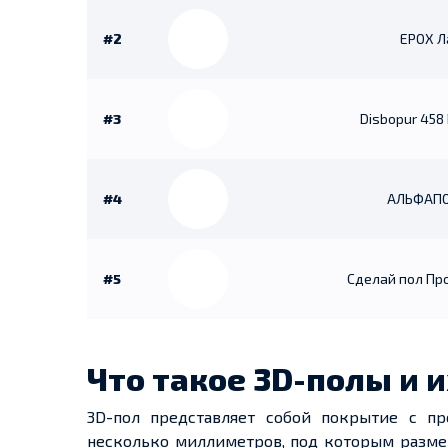
#2
EPOX Л
#3
Disbopur 458
#4
АЛЬФАПО
#5
Сделай пол Пр
Что такое 3
D-
полы
и 
3D-
пол
представляет собой покрытие с п
несколько миллиметров, под которым разме