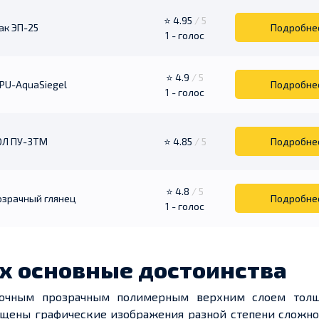
⭐ 4.95
/ 5
ак ЭП-25
Подробне
1 - голос
⭐ 4.9
/ 5
 PU-AquaSiegel
Подробне
1 - голос
Л ПУ-3ТМ
⭐ 4.85
/ 5
Подробне
⭐ 4.8
/ 5
озрачный глянец
Подробне
1 - голос
их основные
достоинства
рочным прозрачным полимерным верхним слоем тол
щены графические изображения разной степени сложно