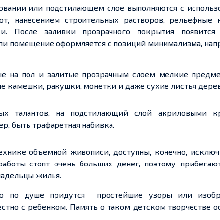
новании или подстилающем слое выполняются с использ
от
, нанесением строительных растворов, рельефные н
и. После заливки прозрачного покрытия появится
если помещение оформляется с позиций минимализма, нап
 на пол и залитые прозрачным слоем мелкие предмет
 камешки, ракушки, монетки и даже сухие листья дерев
ых талантов, на подстилающий слой акриловыми к
ер, быть трафаретная набивка.
ехнике
объемной
живописи, доступны, конечно,
исключ
аботы стоят очень больших денег, поэтому прибегаю
адельцы жилья.
о по душе придутся простейшие узоры или изобр
естно с
ребенком
. Память о таком детском творчестве о