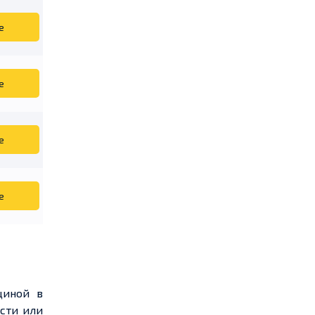
е
е
е
е
щиной в
сти или