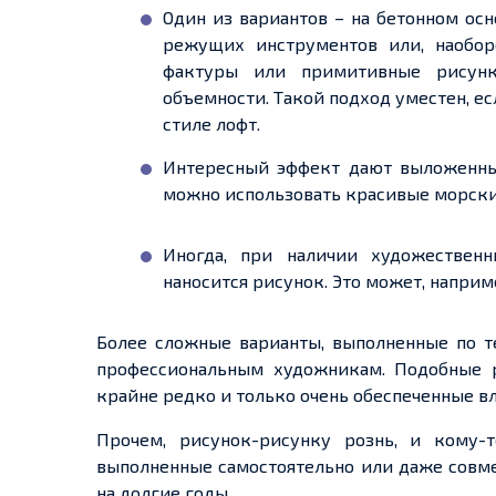
Один из вариантов – на бетонном ос
режущих
инструментов
или,
наобор
фактуры или примитивные рисунк
объемности
. Такой подход уместен, 
стиле лофт.
Интересный эффект дают выложенные
можно использовать красивые морские
Иногда,
при наличии
художественн
наносится рисунок. Это
может
, наприм
Более сложные варианты, выполненные
по
т
профессиональным художникам. Подобные р
крайне редко и только очень
обеспеченные
вл
Прочем,
рисунок
-
рисунку
рознь, и кому-т
выполненные самостоятельно или даже совм
на долгие годы.