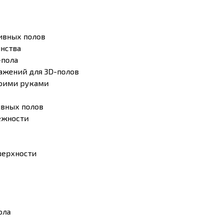
ивных полов
инства
-пола
ажений для 3D-полов
воими руками
ивных полов
ежности
верхности
ола