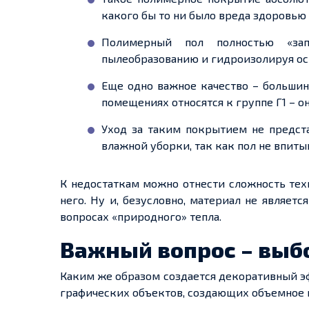
какого бы то ни было вреда здоровью
Полимерный
пол пол
ностью «за
пылеобразованию и
гидроизолируя
ос
Еще
одно важное качество – большин
помещениях относятся к группе Г1 – о
Уход за таким покрытием не предст
влажной уборки, так как пол не впиты
К недостаткам можно отнести сложность тех
него. Ну и, безусловно, материал не являетс
вопросах «природного» тепла.
Важный вопрос – выбо
Каким же образом
создается
декоративный эф
графических
объектов
, создающих
объемное