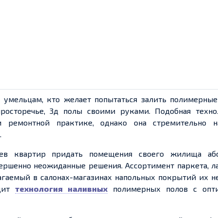
 умельцам, кто желает попытаться залить полимерные
росторечье, 3д полы своими руками. Подобная техно
 и ремонтной практике,
однако
она стремительно н
.
ев квартир придать помещения своего жилища
аб
ершенно неожиданные решения. Ассортимент паркета, ла
агаемый в салонах-магазинах напольных покрытий их н
одит
технология наливных
полимерных полов с опт