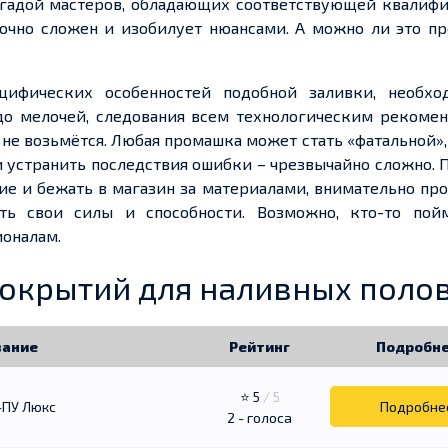
гадой мастеров, обладающих соответствующей квалифи
точно сложен и изобилует нюансами. А можно ли это п
цифических особенностей подобной заливки, необхо
 до мелочей, следования
всем
технологическим рекомен
не возьмётся. Любая промашка может стать «фатальной»,
и устранить последствия ошибки – чрезвычайно сложно.
е и бежать в магазин за материалами, внимательно пр
ть свои силы и способности. Возможно, кто-то
пой
ионалам.
покрытий для наливных поло
вание
Рейтинг
Подробн
⭐ 5
/ 5
-ПУ Люкс
Подробне
2 - голоса