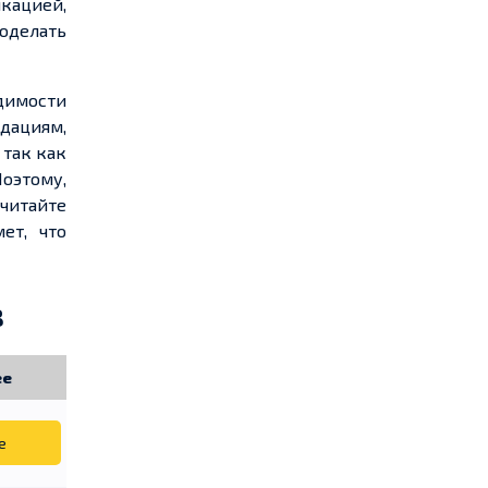
кацией,
роделать
димости
дациям,
 так как
Поэтому
,
очитайте
мет
, что
в
ее
е