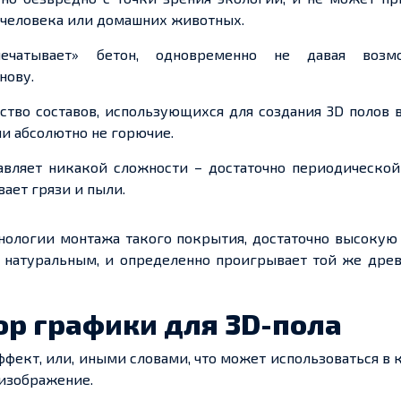
 человека или домашних животных.
печатывает» бетон, одновременно не давая возм
нову.
ство составов,
использующихся
для создания
3
D полов
в
ни
абсолютно не горючие
.
авляет никакой сложности – достаточно периодическо
вает грязи и пыли.
нологии монтажа такого покрытия, достаточно высокую
я натуральным, и
определенно
проигрывает той же древ
р графики для 3
D-
пола
фект, или, иными словами, что может использоваться в 
изображение.