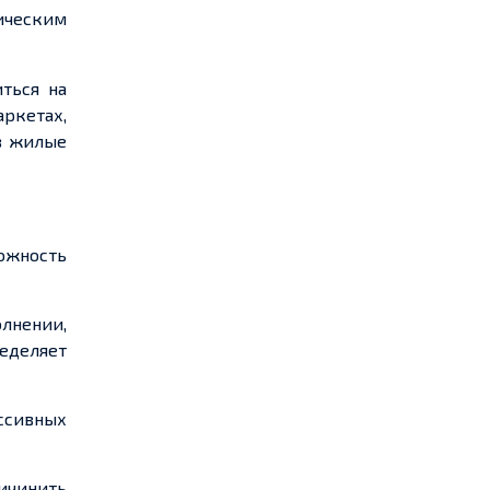
ическим
ться на
ркетах,
 в жилые
ожность
лнении,
еделяет
ссивных
ичинить