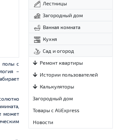
Лестницы
Загородный дом
Ванная комната
Кухня
Сад и огород
Ремонт квартиры
 полы с
логия –
Истории пользователей
абирает
Калькуляторы
Загородный дом
солютно
мината,
Товары с AliExpress
е может
ическим
Новости