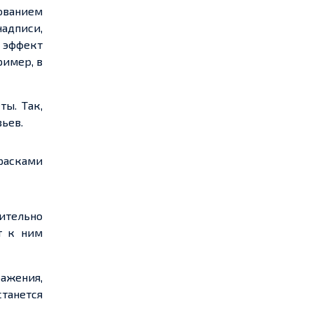
ованием
адписи,
 эффект
ример, в
ы. Так,
ьев.
расками
ительно
т к ним
ажения,
станется