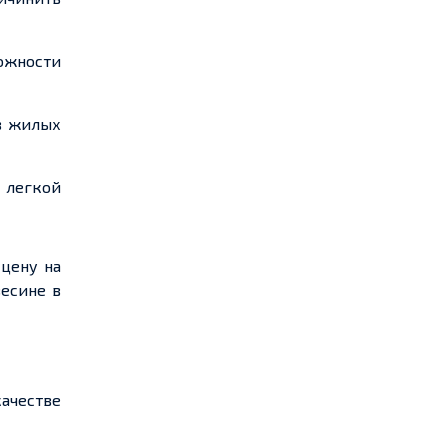
ожности
 жилых
й
легкой
 цену на
есине в
качестве