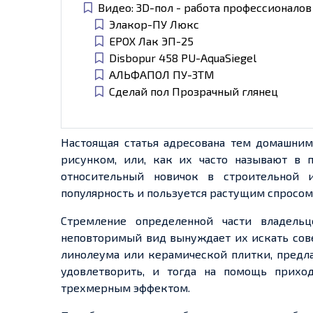
Видео: 3D-пол - работа профессионалов
Элакор-ПУ Люкс
EPOX Лак ЭП-25
Disbopur 458 PU-AquaSiegel
АЛЬФАПОЛ ПУ-3ТМ
Сделай пол Прозрачный глянец
Настоящая статья адресована тем домашним
рисунком,
или, как
их часто называют в п
относительный новичок в строительной
популярность и пользуется растущим спросом
Стремление
определенной
части владельц
неповторимый
вид вынуждает их искать сов
линолеума или керамической плитки, предл
удовлетворить, и тогда на помощь прих
трехмерным
эффектом.