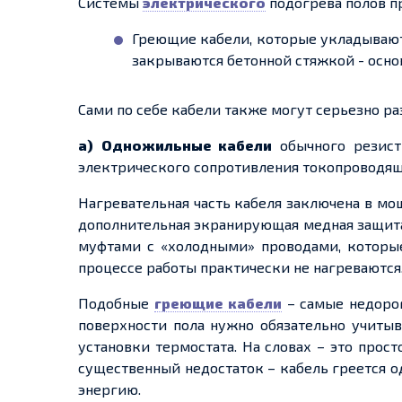
Системы
электрического
подогрева полов п
Греющие кабели,
которые
укладываютс
закрываются бетонной стяжкой - осн
Сами по себе кабели также могут
серьезно
ра
а)
Одножильные
кабели
обычного резист
электрического сопротивления токопроводяще
Нагревательная часть кабеля заключена в м
дополнительная экранирующая медная защита
муфтами с «холодными» проводами, которы
процессе работы практически не нагреваются
Подобные
греющие кабели
– самые недоро
по
верхности пола нужно обязательно учитыв
установки термостата. На словах – это прост
существенный недостаток – кабель греется о
энергию.