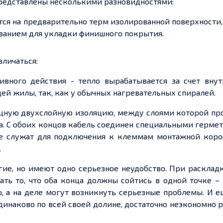
редставлены несколькими разновидностями:
я на предварительно терм изолированной поверхности,
ованием для укладки финишного покрытия.
зличаться:
ивного действия
-
тепло вырабатывается за
счет
внут
й жилы, так, как у
обычных нагревательных спиралей.
ощную
двухслойную
изоляцию, между слоями которой пр
. С обоих концов кабель
соединен
специальными герме
е служат для подключения к клеммам монтажной коро
.
гие, но имеют одно
серьезное
неудобство. При расклад
ать то, что оба конца должны сойтись в одной точке –
о, а на деле могут возникнуть
серьезные
проблемы. И
е
динаково по всей
своей
долине, достаточно неэкономно 