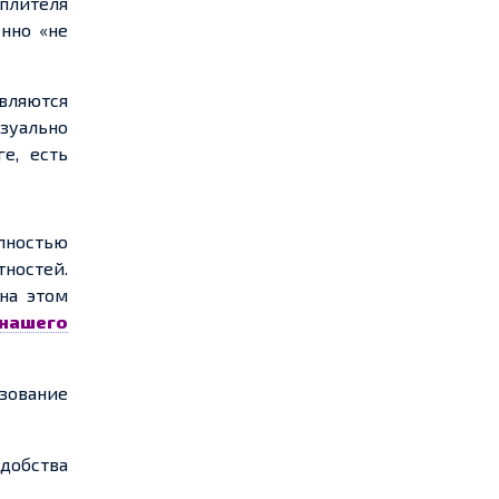
еплителя
енно «не
являются
зуально
ге
, есть
лностью
тностей.
на этом
 нашего
зование
удобства