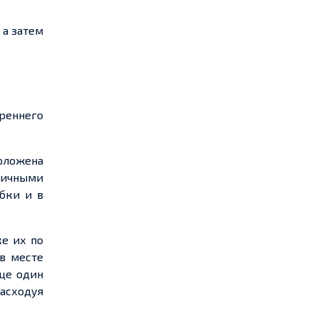
 а затем
реннего
оложена
тичными
бки и в
ке их
по
 в месте
ще
один
расходуя