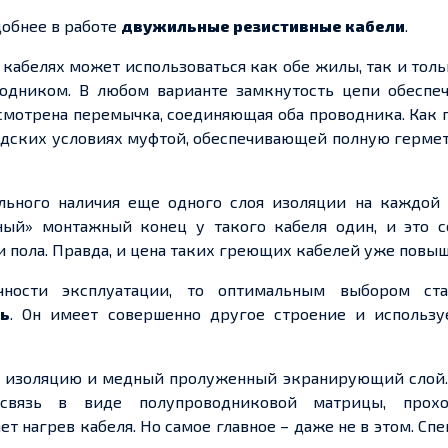
добнее в работе
двужильные
резистивные кабели
.
 кабелях может использоваться как обе жилы, так и толь
водником. В любом варианте замкнутость цепи обеспеч
смотрена перемычка, соединяющая оба проводника. Как 
водских условиях муфтой, обеспечивающей полную герм
льного
наличия
еще
одного слоя изоляции на каждой 
ный» монтажный конец у такого кабеля один, и это
с
и пола. Правда, и цена таких греющих кабелей уже повыш
ности эксплуатации, то оптимальным выбором ста
ь
. Он имеет совершенно другое строение и использу
ю изоляцию и медный
пролуженный
экранирующий слой.
связь в виде полупроводниковой матрицы, прох
т нагрев кабеля. Но самое главное – даже не в этом. Сп