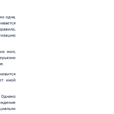
ко одна,
ивается
правило,
етизацию
из жил,
ерьезно
е.
новится
ет иной
 Однако
ождение
ециально