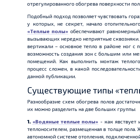
отрегулированного обогрева поверхности по
Подобный подход позволяет чувствовать гор
у которых, не секрет, начало отопительног
«
Теплые
полы»
обеспечивают равномерный 
вызывающих нередко неприятные сквозняки
вертикали – основное тепло в районе ног с
возможность создания зон с большим или ме
помещений. Как выполнить монтаж
теплог
процес
с с
ложен, в какой последовательнос
данной публикации.
Существующие типы «
тепл
Разнообразие схем обогрева полов достаточн
их можно разделить на две больших группы:
1.
«Водяные
теплые
полы»
-
как явствует 
теплоносителем,
размещенная
в толще пола. 
автономной системе отопления,
подключенно