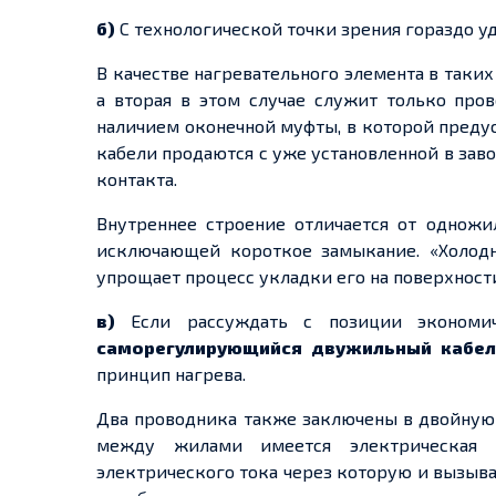
б
)
С
технологической точки зрения гораздо у
В качестве нагревательного элемента в таких
а вторая в этом случае служит только про
наличием оконечной муфты, в которой преду
кабели продаются с уже установленной в за
контакта.
Внутреннее строение отличается от
одножи
исключающей короткое замыкание. «Холод
упрощает процесс укладки его на поверхност
в)
Если
рассуждать с позиции экономич
саморегулирующийся
двужильный
кабел
принцип нагрева.
Два проводника также заключены в двойну
между жилами имеется электрическая 
электрического
тока
через
которую и вызывае