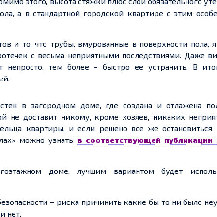
омимо этого,
высота
стяжки плю
с
с
лой
обязательного ут
ола, а в стандартной городской квартире с этим особ
тов и то, что трубы, вмурованные в поверхности пола, 
ротечек с весьма неприятными последствиями. Даже ви
т непросто, тем более – быстро
ее
устранить.
В ито
ей.
стен в загородном доме, где создана и отлажена по
бой не доставит никому, кроме
хозяев
, никаких неприя
ельца квартиры, и если решено все же остановиться 
лах» можно узнать
в соответствующей публикации
оэтажном доме, лучшим вариантом будет исполь
безопасности – риска причинить какие бы то ни было не
и нет.