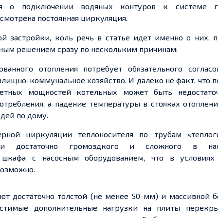
я о подключении водяных контуров к системе г
усмотрена постоянная циркуляция.
ой застройки, коль речь в статье
идет
именно о них, п
ьным решением сразу по нескольким причинам:
ванного отопления потребует обязательного согласо
лищно-коммунальное хозяйство. И далеко не факт, что 
четных
мощностей котельных может быть недостато
требления, а падение температуры в стояках отоплени
дей по дому.
ерной циркуляции теплоносителя по трубам «
теплог
овки достаточно громоздкого и сложного в нас
о шкафа с насосным оборудованием, что в условиях
возможно.
ют достаточно толстой (не менее 50 мм) и массивной б
устимые дополнительные нагрузки на плиты перекры